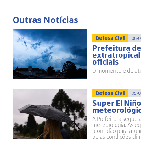
Outras Notícias
Defesa Civil
06/0
Prefeitura d
extratropica
oficiais
O momento é de ate
Defesa Civil
05/0
Super El Niñ
meteorológic
A Prefeitura segue 
meteorologia. As e
prontidão para atua
pelas condições cli