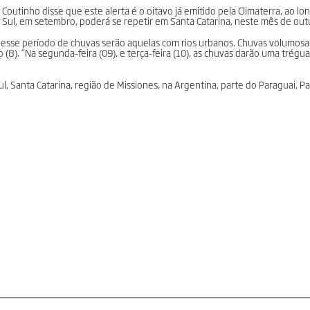
outinho disse que este alerta é o oitavo já emitido pela Climaterra, ao lo
do Sul, em setembro, poderá se repetir em Santa Catarina, neste mês de ou
desse período de chuvas serão aquelas com rios urbanos. Chuvas volumosa
go (8). “Na segunda-feira (09), e terça-feira (10), as chuvas darão uma trégu
l, Santa Catarina, região de Missiones, na Argentina, parte do Paraguai, P