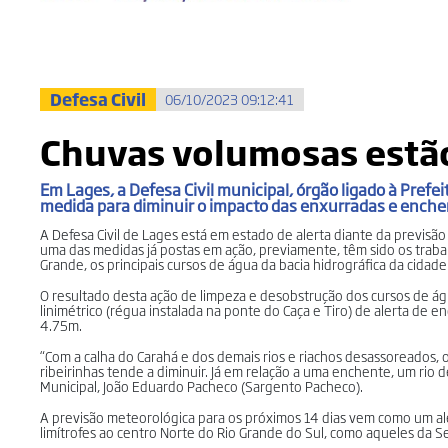
Defesa Civil
06/10/2023 09:12:41
Chuvas volumosas estão
Em Lages, a Defesa Civil municipal, órgão ligado à Pref
medida para diminuir o impacto das enxurradas e enchen
A Defesa Civil de Lages está em estado de alerta diante da previsão
uma das medidas já postas em ação, previamente, têm sido os traba
Grande, os principais cursos de água da bacia hidrográfica da cidad
O resultado desta ação de limpeza e desobstrução dos cursos de água 
linimétrico (régua instalada na ponte do Caça e Tiro) de alerta d
4.75m.
“Com a calha do Carahá e dos demais rios e riachos desassoreados
ribeirinhas tende a diminuir. Já em relação a uma enchente, um ri
Municipal, João Eduardo Pacheco (Sargento Pacheco).
A previsão meteorológica para os próximos 14 dias vem como um ale
limítrofes ao centro Norte do Rio Grande do Sul, como aqueles da Se