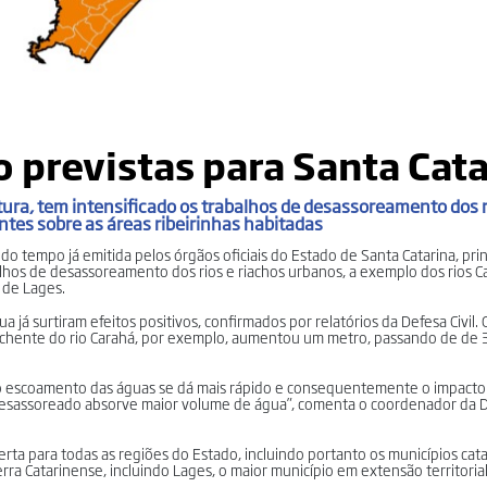
 previstas para Santa Cat
eitura, tem intensificado os trabalhos de desassoreamento dos 
tes sobre as áreas ribeirinhas habitadas
 do tempo já emitida pelos órgãos oficiais do Estado de Santa Catarina, pri
lhos de desassoreamento dos rios e riachos urbanos, a exemplo dos rios 
e de Lages.
já surtiram efeitos positivos, confirmados por relatórios da Defesa Civil. 
e enchente do rio Carahá, por exemplo, aumentou um metro, passando de de
, o escoamento das águas se dá mais rápido e consequentemente o impacto 
o desassoreado absorve maior volume de água”, comenta o coordenador da De
rta para todas as regiões do Estado, incluindo portanto os municípios cat
rra Catarinense, incluindo Lages, o maior município em extensão territoria