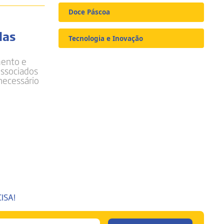
Doce Páscoa
das
Tecnologia e Inovação
mento e
associados
necessário
ISA!