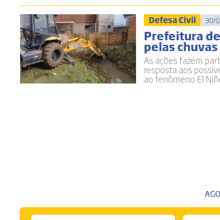
Defesa Civil
30/0
Prefeitura d
pelas chuvas 
As ações fazem par
resposta aos possív
ao fenômeno El Niñ
AGO