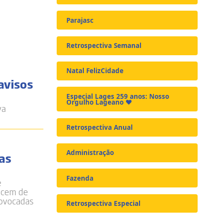
Parajasc
Retrospectiva Semanal
Natal FelizCidade
avisos
Especial Lages 259 anos: Nosso
Orgulho Lageano ❤️
va
Retrospectiva Anual
Administração
as
Fazenda
e
necem de
rovocadas
Retrospectiva Especial