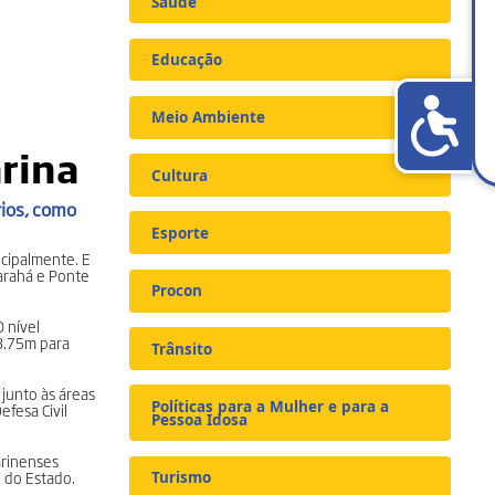
Saúde
Educação
Meio Ambiente
arina
Cultura
rios, como
Esporte
ncipalmente. E
Carahá e Ponte
Procon
O nível
 3.75m para
Trânsito
junto às áreas
Políticas para a Mulher e para a
fesa Civil
Pessoa Idosa
arinenses
l do Estado.
Turismo