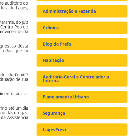
no auditório do
eitura de Lages,
Administração e Fazenda
arante, do Juiz
o Centro Pop de
Crônica
s movimentos da
Blog da Prefa
gnóstico desta
op Rua, que foi
Habitação
nador do Comitê
Auditoria-Geral e Controladoria
situação de rua
Interna
imento familiar
Planejamento Urbano
rino até um dia
 ou das drogas.
Segurança
 da Assistência
LagesPrevi