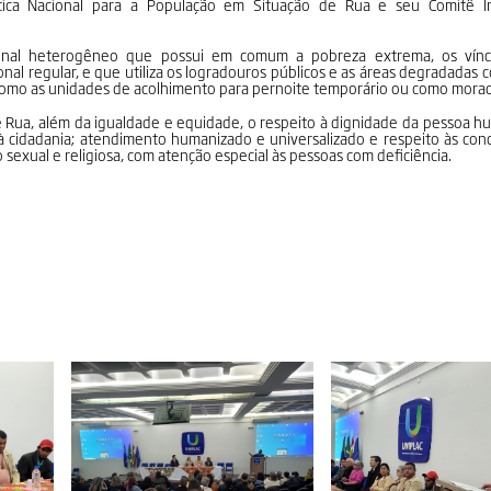
ítica Nacional para a População em Situação de Rua e seu Comitê In
onal heterogêneo que possui em comum a pobreza extrema, os víncul
onal regular, e que utiliza os logradouros públicos e as áreas degradadas
omo as unidades de acolhimento para pernoite temporário ou como moradi
e Rua, além
da igualdade e equidade, o respeito à dignidade da pessoa hu
e à cidadania; atendimento humanizado e universalizado e respeito às cond
 sexual e religiosa, com atenção especial às pessoas com deficiência.