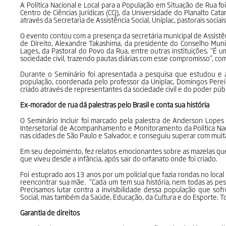
A Política Nacional e Local para a População em Situação de Rua foi
Centro de Ciências Jurídicas (CCJ), da Universidade do Planalto Cata
através da Secretaria de Assistência Social, Uniplac, pastorais sociai
O evento contou com a presença da secretária municipal de Assistênc
de Direito, Alexandre Takashima, da presidente do Conselho Muni
Lages, da Pastoral do Povo da Rua, entre outras instituições. “É u
sociedade civil, trazendo pautas diárias com esse compromisso”, com
Durante o Seminário foi apresentada a pesquisa que estudou e
população, coordenada pelo professor da Uniplac, Domingos Perei
criado através de representantes da sociedade civil e do poder púb
Ex-morador de rua dá palestras pelo Brasil e conta sua história
O Seminário Incluir foi marcado pela palestra de Anderson Lopes
Intersetorial de Acompanhamento e Monitoramento da Política Naci
nas cidades de São Paulo e Salvador, e conseguiu superar com muita
Em seu depoimento, fez relatos emocionantes sobre as mazelas que
que viveu desde a infância, após sair do orfanato onde foi criado.
Foi estuprado aos 13 anos por um policial que fazia rondas no loc
reencontrar sua mãe. “Cada um tem sua história, nem todas as pes
Precisamos lutar contra a invisibilidade dessa população que sof
Social, mas também da Saúde, Educação, da Cultura e do Esporte. T
Garantia de direitos