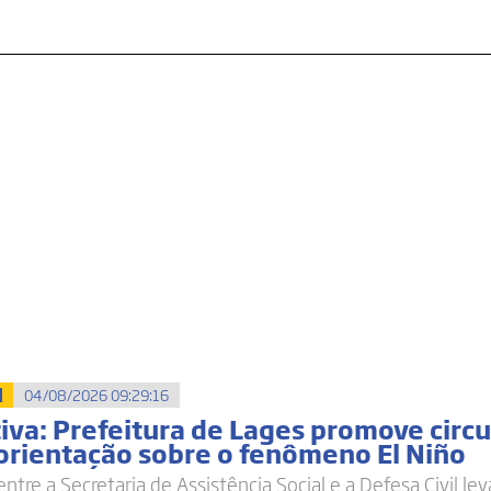
l
04/08/2026 09:29:16
iva: Prefeitura de Lages promove circu
 orientação sobre o fenômeno El Niño
entre a Secretaria de Assistência Social e a Defesa Civil lev