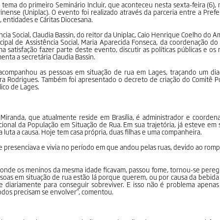
 tema do primeiro Seminário Incluir, que aconteceu nesta sexta-feira (6), 
rinense (Uniplac). O evento foi realizado através da parceria entre a Pref
s, entidades e Cáritas Diocesana.
ia Social, Claudia Bassin, do reitor da Uniplac, Caio Henrique Coelho do Am
cipal de Assistência Social, Maria Aparecida Fonseca, da coordenação d
ma satisfação fazer parte deste evento, discutir as políticas públicas e o
enta a secretária Claudia Bassin.
 acompanhou as pessoas em situação de rua em Lages, traçando um dia
ra Rodrigues. Também foi apresentado o decreto de criação do Comitê P
lico de Lages.
 Miranda, que atualmente reside em Brasília, é administrador e coorde
onal da População em Situação de Rua. Em sua trajetória, já esteve em 
 luta a causa. Hoje tem casa própria, duas filhas e uma companheira.
 presenciava e vivia no período em que andou pelas ruas, devido ao romp
al onde os meninos da mesma idade ficavam, passou fome, tornou-se pereg
soas em situação de rua estão lá porque querem, ou por causa da bebida
re diariamente para conseguir sobreviver. E isso não é problema apenas
odos precisam se envolver”, comentou.