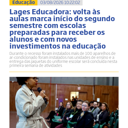
Educação
03/08/2026 10:22:02
Lages Educadora: volta às
aulas marca início do segundo
semestre com escolas
preparadas para receber os
alunos e com novos
investimentos na educação
Durante o recesso foram instalados mais de 100 aparelhos de
ar-condicionado foram instalados nas unidades de ensino e a
entrega das jaquetas do uniforme escolar será concluída nesta
primeira semana de atividades