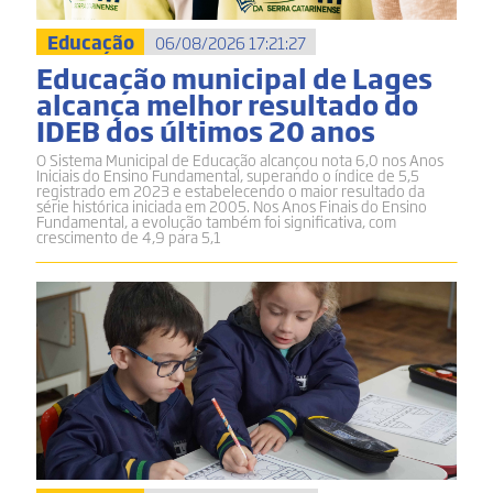
Educação
06/08/2026 17:21:27
Educação municipal de Lages
alcança melhor resultado do
IDEB dos últimos 20 anos
O Sistema Municipal de Educação alcançou nota 6,0 nos Anos
Iniciais do Ensino Fundamental, superando o índice de 5,5
registrado em 2023 e estabelecendo o maior resultado da
série histórica iniciada em 2005. Nos Anos Finais do Ensino
Fundamental, a evolução também foi significativa, com
crescimento de 4,9 para 5,1