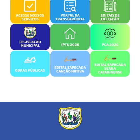
ACESSE NOSSOS
PORTAL DA
EDITAIS DE
SERVIÇOS
TRANSPARÊNCIA
LICITAÇÃO
LEGISLAÇÃO
IPTU 2026
PCA 2025
MUNICIPAL
EDITAL SAPECADA
EDITAL SAPECADA
SERRA
OBRAS PÚBLICAS
CANÇÃO NATIVA
CATARINENSE