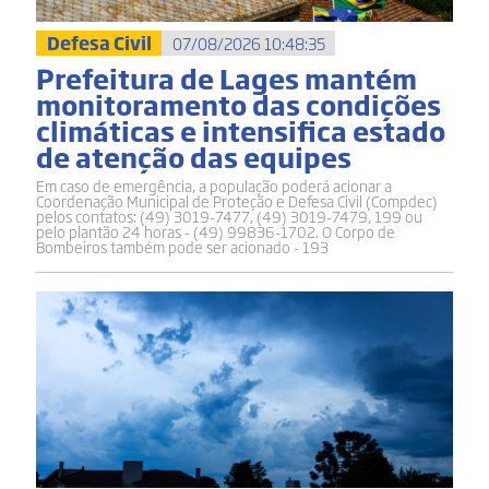
Defesa Civil
07/08/2026 10:48:35
Prefeitura de Lages mantém
monitoramento das condições
climáticas e intensifica estado
de atenção das equipes
Em caso de emergência, a população poderá acionar a
Coordenação Municipal de Proteção e Defesa Civil (Compdec)
pelos contatos: (49) 3019-7477, (49) 3019-7479, 199 ou
pelo plantão 24 horas - (49) 99836-1702. O Corpo de
Bombeiros também pode ser acionado - 193