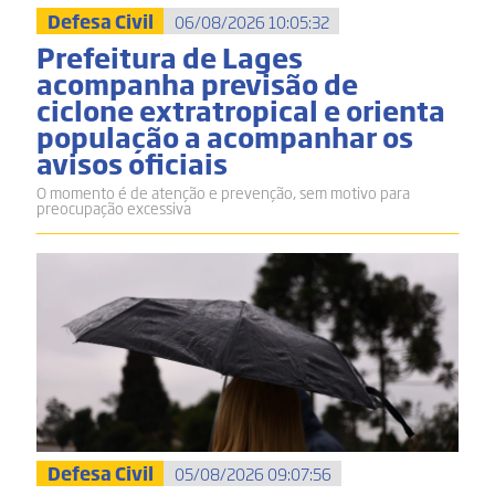
Defesa Civil
06/08/2026 10:05:32
Prefeitura de Lages
acompanha previsão de
ciclone extratropical e orienta
população a acompanhar os
avisos oficiais
O momento é de atenção e prevenção, sem motivo para
preocupação excessiva
Defesa Civil
05/08/2026 09:07:56