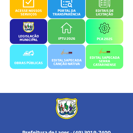
ACESSE NOSSOS
PORTAL DA
EDITAIS DE
SERVIÇOS
TRANSPARÊNCIA
LICITAÇÃO
LEGISLAÇÃO
IPTU 2026
PCA 2025
MUNICIPAL
EDITAL SAPECADA
EDITAL SAPECADA
SERRA
OBRAS PÚBLICAS
CANÇÃO NATIVA
CATARINENSE
Prefeitura de Lages - (49) 3019-7400