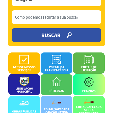
BUSCAR
ACESSE NOSSOS
PORTAL DA
EDITAIS DE
SERVIÇOS
TRANSPARÊNCIA
LICITAÇÃO
LEGISLAÇÃO
IPTU 2026
PCA 2025
MUNICIPAL
EDITAL SAPECADA
EDITAL SAPECADA
SERRA
OBRAS PÚBLICAS
CANÇÃO NATIVA
CATARINENSE