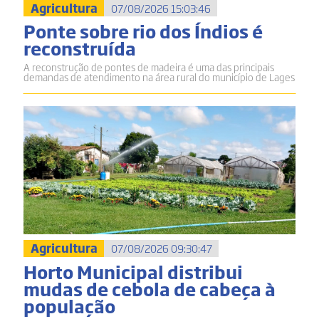
Agricultura
07/08/2026 15:03:46
Ponte sobre rio dos Índios é
reconstruída
A reconstrução de pontes de madeira é uma das principais
demandas de atendimento na área rural do município de Lages
Agricultura
07/08/2026 09:30:47
Horto Municipal distribui
mudas de cebola de cabeça à
população