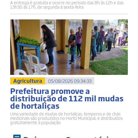
A entrega é gratuita e ocorre no período das 8h às 12h e das
13h30 às 17h, de segunda à sexta-feira
Agricultura
05/08/2026 09:34:33
Prefeitura promove a
distribuição de 112 mil mudas
de hortaliças
Uma variedade de mudas de hortaliças, temperos e de chás
medicinais são produzidos no Horto Municipal, e distribuídos
gratuitamente à população