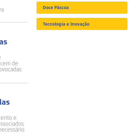
Doce Páscoa
va
Tecnologia e Inovação
as
e
necem de
rovocadas
das
mento e
associados
necessário