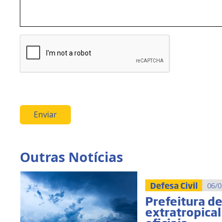
Enviar
Outras Notícias
Defesa Civil
06/0
Prefeitura d
extratropica