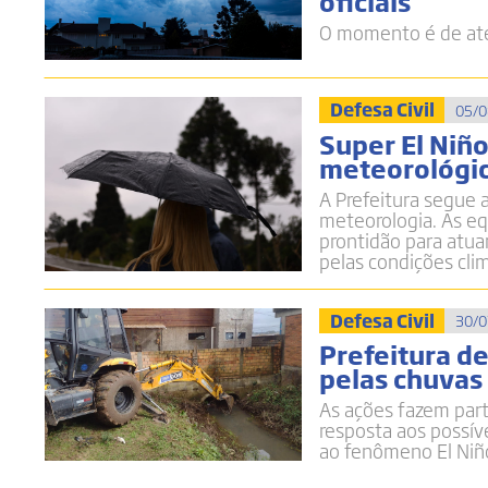
oficiais
O momento é de ate
Defesa Civil
05/0
Super El Niñ
meteorológic
A Prefeitura segue 
meteorologia. As e
prontidão para atua
pelas condições cli
Defesa Civil
30/0
Prefeitura d
pelas chuvas 
As ações fazem par
resposta aos possív
ao fenômeno El Niñ