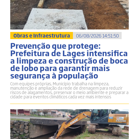
Obras e Infraestrutura
06/08/2026 14:51:50
Prevenção que protege:
Prefeitura de Lages intensifica
a limpeza e construção de boca
de lobo para garantir mais
segurança à população
Com equipes próprias, Município trabalha na limpeza,
manutenção e ampliação da rede de drenagem para reduzir
riscos de alagamentos, preservar o meio ambiente e preparar a
cidade para eventos climáticos cada vez mais intensos