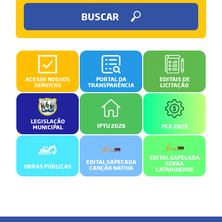
BUSCAR
ACESSE NOSSOS
PORTAL DA
EDITAIS DE
SERVIÇOS
TRANSPARÊNCIA
LICITAÇÃO
LEGISLAÇÃO
IPTU 2026
PCA 2025
MUNICIPAL
EDITAL SAPECADA
EDITAL SAPECADA
SERRA
OBRAS PÚBLICAS
CANÇÃO NATIVA
CATARINENSE