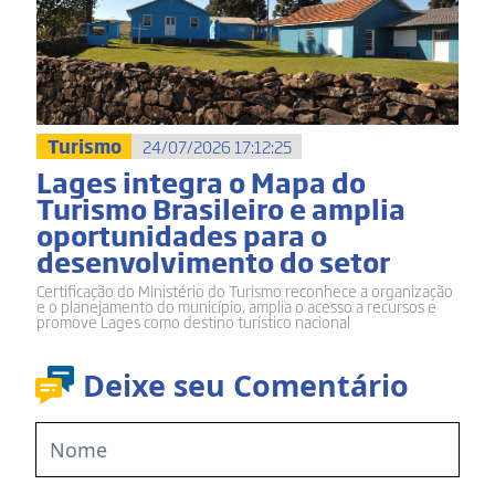
Turismo
24/07/2026 17:12:25
Lages integra o Mapa do
Turismo Brasileiro e amplia
oportunidades para o
desenvolvimento do setor
Certificação do Ministério do Turismo reconhece a organização
e o planejamento do município, amplia o acesso a recursos e
promove Lages como destino turístico nacional
Deixe seu Comentário