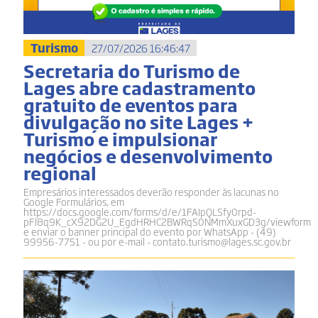
Turismo
27/07/2026 16:46:47
Secretaria do Turismo de
Lages abre cadastramento
gratuito de eventos para
divulgação no site Lages +
Turismo e impulsionar
negócios e desenvolvimento
regional
Empresários interessados deverão responder às lacunas no
Google Formulários, em
https://docs.google.com/forms/d/e/1FAIpQLSfy0rpd-
pFl8q9K_cX92DG2U_EgdHRHC2BWRqS0NMmXuxGD3g/viewform
e enviar o banner principal do evento por WhatsApp - (49)
99956-7751 - ou por e-mail - contato.turismo@lages.sc.gov.br