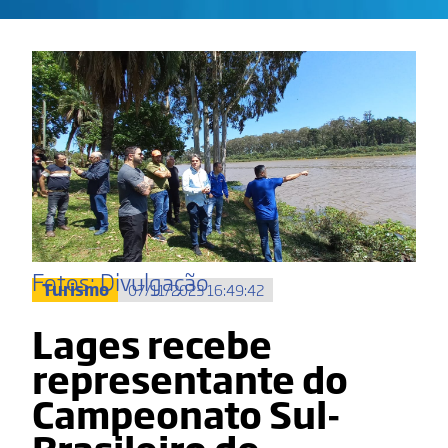
Fotos: Divulgação
Turismo
07/11/2023 16:49:42
Lages recebe
representante do
Campeonato Sul-
Brasileiro de