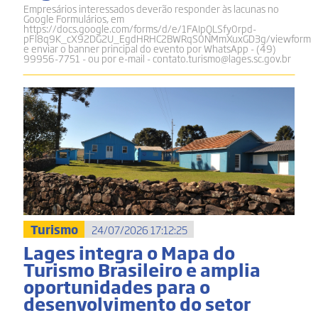
Empresários interessados deverão responder às lacunas no
Google Formulários, em
https://docs.google.com/forms/d/e/1FAIpQLSfy0rpd-
pFl8q9K_cX92DG2U_EgdHRHC2BWRqS0NMmXuxGD3g/viewform
e enviar o banner principal do evento por WhatsApp - (49)
99956-7751 - ou por e-mail - contato.turismo@lages.sc.gov.br
Turismo
24/07/2026 17:12:25
Lages integra o Mapa do
Turismo Brasileiro e amplia
oportunidades para o
desenvolvimento do setor