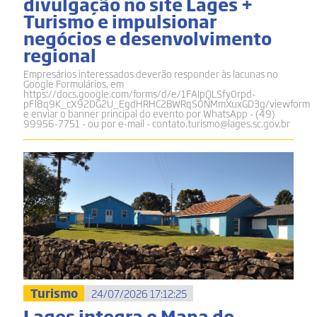
divulgação no site Lages +
Turismo e impulsionar
negócios e desenvolvimento
regional
Empresários interessados deverão responder às lacunas no
Google Formulários, em
https://docs.google.com/forms/d/e/1FAIpQLSfy0rpd-
pFl8q9K_cX92DG2U_EgdHRHC2BWRqS0NMmXuxGD3g/viewform
e enviar o banner principal do evento por WhatsApp - (49)
99956-7751 - ou por e-mail - contato.turismo@lages.sc.gov.br
Turismo
24/07/2026 17:12:25
Lages integra o Mapa do