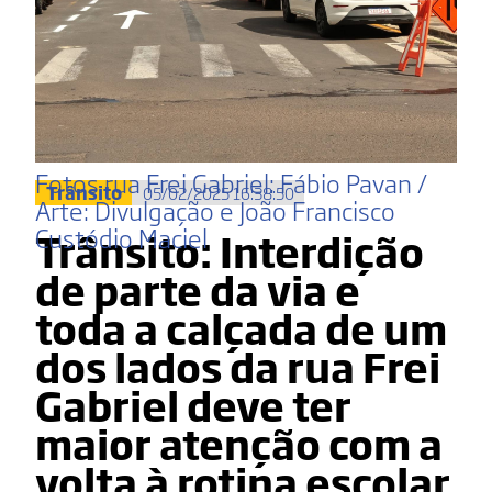
Fotos rua Frei Gabriel: Fábio Pavan /
Trânsito
05/02/2025 16:38:50
Arte: Divulgação e João Francisco
Custódio Maciel
Trânsito: Interdição
de parte da via e
toda a calçada de um
dos lados da rua Frei
Gabriel deve ter
maior atenção com a
volta à rotina escolar