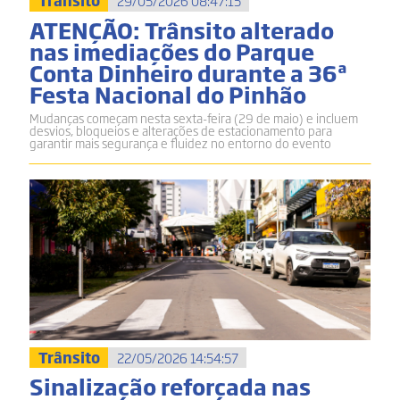
Trânsito
29/05/2026 08:47:15
ATENÇÃO: Trânsito alterado
nas imediações do Parque
Conta Dinheiro durante a 36ª
Festa Nacional do Pinhão
Mudanças começam nesta sexta-feira (29 de maio) e incluem
desvios, bloqueios e alterações de estacionamento para
garantir mais segurança e fluidez no entorno do evento
Trânsito
22/05/2026 14:54:57
Sinalização reforçada nas