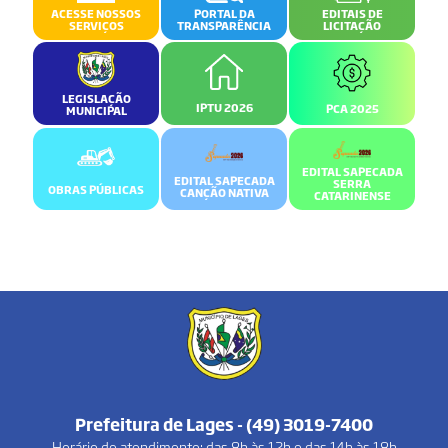
ACESSE NOSSOS
PORTAL DA
EDITAIS DE
SERVIÇOS
TRANSPARÊNCIA
LICITAÇÃO
LEGISLAÇÃO
IPTU 2026
PCA 2025
MUNICIPAL
EDITAL SAPECADA
EDITAL SAPECADA
SERRA
OBRAS PÚBLICAS
CANÇÃO NATIVA
CATARINENSE
Prefeitura de Lages - (49) 3019-7400
Horário de atendimento: das 8h às 12h e das 14h às 18h