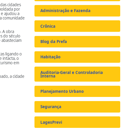
 das cidades
 moldada por
Administração e Fazenda
 e ajudou a
a a comunidade
Crônica
. A obra
es do século
e abasteciam
Blog da Prefa
tas ligando o
Habitação
 intacta, o
 turismo em
Auditoria-Geral e Controladoria
bado, a cidade
Interna
Planejamento Urbano
Segurança
LagesPrevi