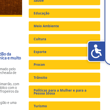
Saúde
Educação
Meio Ambiente
Cultura
Esporte
adão da
nica e muito
Procon
tomado pelo
recheada de
Trânsito
himarrão, com
úblico com o
Políticas para a Mulher e para a
“Tropeiros da
Pessoa Idosa
região e uma
Turismo