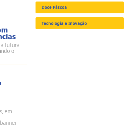
Doce Páscoa
Tecnologia e Inovação
com
ncias
a futura
iando o
o
s, em
banner