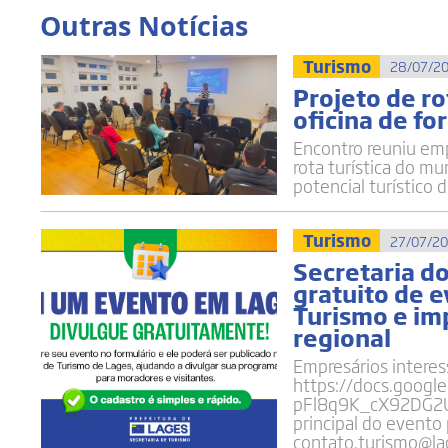
Outras Notícias
Turismo
28/07/20
Projeto de ro
oficina de f
Encontro reuniu emp
rota turística do m
potencial turístico 
Turismo
27/07/20
Secretaria d
gratuito de e
Turismo e im
regional
Empresários interes
https://docs.googl
pFl8q9K_cX92DG2
principal do evento
contato.turismo@lag