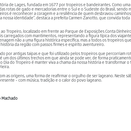
istória de Lages, fundada em 1677 por tropeiros e bandeirantes. Como uma
das rotas de gado e mercadorias entre o Sul e o Sudeste do Brasil, sendo
ropeiros é reconhecer a coragem e a resiliência de quem desbravou caminhos
na nossa identidade”, destaca a prefeita Carmen Zanotto, que convida tod
 Tropeiro, localizado em frente ao Parque de Exposições Conta Dinheiro
is carregados com mantimentos, representando a figura típica dos viajant
enagem não a uma figura histórica específica, mas a todos os tropeiros qu
istória da região com passos firmes e espírito aventureiro.
o por antigas taipas e que foi utilizado pelos tropeiros que percorriam ro
e é um dos últimos trechos em que ainda se pode ver, de forma praticamente
o Dia do Tropeiro é manter viva a chama da nossa história e transformar o
ieira.
m as origens, uma forma de reafirmar o orgulho de ser lageano. Neste sá
resente – com música, tradição e o calor do povo lageano.
do Machado