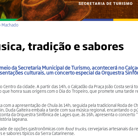
do Machado
sica, tradição e sabores
meio da Secretaria Municipal de Turismo, acontecerá no Calç
resentações culturais, um concerto especial da Orquestra Sinfô
o Centro da cidade. A partir das 14h, o Calçadão da Praça João Costa será 
vo que honra suas origens com o Dia do Tropeiro, que promete uma tarde 
 com a apresentação de Chula às 14h, seguida pela tradicional Roda de C
in, Duda Gaiteira embala a tarde com sua música regional, encantando o p
r conta da Orquestra Sinfônica de Lages que, às 16h, apresenta o concerto 
istória lageana.
iedade de opções gastronômicas com
food trucks
, cervejarias artesanais da 
os e sabores típicos da Serra Catarinense.