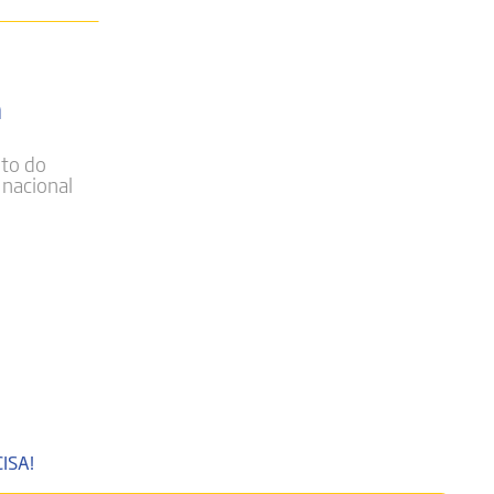
a
nto do
 nacional
ISA!