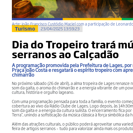
Arte: João Francisco Custódio Maciel com a participação de Leonar
Turismo
23/04/2025 13:59:23
Dia do Tropeiro trará mú
serranos ao Calçadão
A programação promovida pela Prefeitura de Lages, por 
Praça João Costa e resgatará o espírito tropeiro com ap
chimarrão
No próximo sábado (26 de abril), a alma tropeira de Lages renasce n
som da gaita, o aroma do chimarrão e a energia vibrante de um po
cultura, história e orgulho lageano.
Com uma programação pensada para toda a família, o evento começa
cobertura ao vivo da Rádio Clube de Lages. Logo depois, às 14h30m
som da gaita e a energia da cultura sulista. O encerramento fica po
Terra”, unindo a sofisticação da música clássica à força simbólica da h
Além das atrações culturais, o público poderá aproveitar uma var
feira de artigos serranos – tudo para valorizar ainda mais os produt