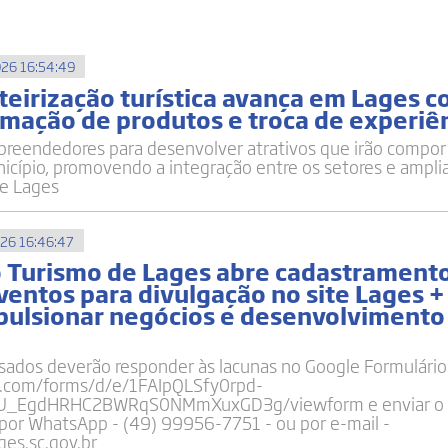
26 16:54:49
teirização turística avança em Lages 
ormação de produtos e troca de experiê
reendedores para desenvolver atrativos que irão compor 
unicípio, promovendo a integração entre os setores e ampl
de Lages
26 16:46:47
o Turismo de Lages abre cadastrament
ventos para divulgação no site Lages +
pulsionar negócios e desenvolvimento
sados deverão responder às lacunas no Google Formulário
e.com/forms/d/e/1FAIpQLSfy0rpd-
U_EgdHRHC2BWRqS0NMmXuxGD3g/viewform e enviar o 
 por WhatsApp - (49) 99956-7751 - ou por e-mail -
es.sc.gov.br