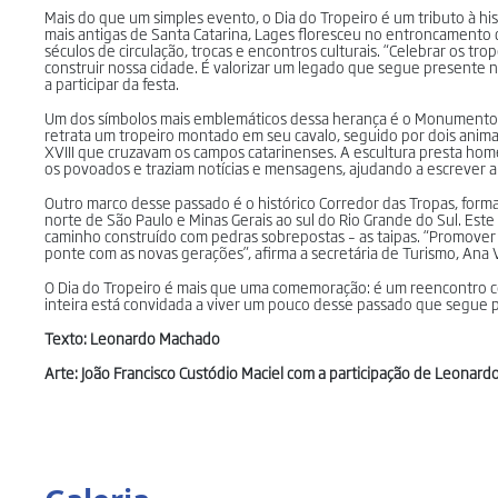
Mais do que um simples evento, o Dia do Tropeiro é um tributo à h
mais antigas de Santa Catarina, Lages floresceu no entroncamento 
séculos de circulação, trocas e encontros culturais. “Celebrar os t
construir nossa cidade. É valorizar um legado que segue presente 
a participar da festa.
Um dos símbolos mais emblemáticos dessa herança é o Monumento ao
retrata um tropeiro montado em seu cavalo, seguido por dois anima
XVIII que cruzavam os campos catarinenses. A escultura presta hom
os povoados e traziam notícias e mensagens, ajudando a escrever a h
Outro marco desse passado é o histórico Corredor das Tropas, formad
norte de São Paulo e Minas Gerais ao sul do Rio Grande do Sul. Est
caminho construído com pedras sobrepostas – as taipas. “Promover 
ponte com as novas gerações”, afirma a secretária de Turismo, Ana V
O Dia do Tropeiro é mais que uma comemoração: é um reencontro co
inteira está convidada a viver um pouco desse passado que segue p
Texto: Leonardo Machado
Arte: João Francisco Custódio Maciel com a participação de Leonar