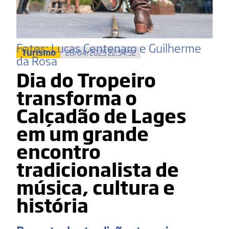
Fotos: Lucas Centenaro e Guilherme
Turismo
26/04/2025 22:54:52
da Rosa
Dia do Tropeiro
transforma o
Calçadão de Lages
em um grande
encontro
tradicionalista de
música, cultura e
história