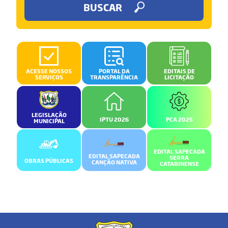
BUSCAR
ACESSE NOSSOS
PORTAL DA
EDITAIS DE
SERVIÇOS
TRANSPARÊNCIA
LICITAÇÃO
LEGISLAÇÃO
IPTU 2026
PCA 2025
MUNICIPAL
EDITAL SAPECADA
EDITAL SAPECADA
SERRA
OBRAS PÚBLICAS
CANÇÃO NATIVA
CATARINENSE