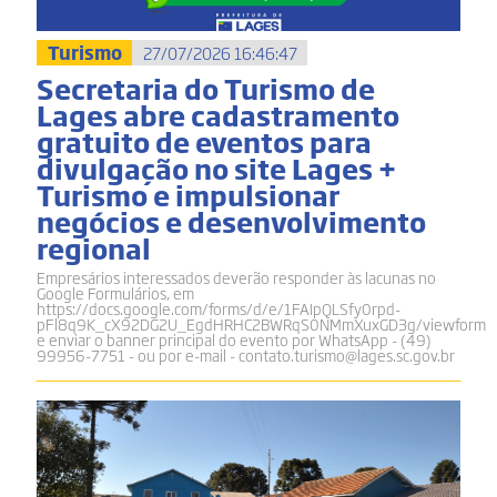
Turismo
27/07/2026 16:46:47
Secretaria do Turismo de
Lages abre cadastramento
gratuito de eventos para
divulgação no site Lages +
Turismo e impulsionar
negócios e desenvolvimento
regional
Empresários interessados deverão responder às lacunas no
Google Formulários, em
https://docs.google.com/forms/d/e/1FAIpQLSfy0rpd-
pFl8q9K_cX92DG2U_EgdHRHC2BWRqS0NMmXuxGD3g/viewform
e enviar o banner principal do evento por WhatsApp - (49)
99956-7751 - ou por e-mail - contato.turismo@lages.sc.gov.br