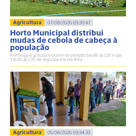
Agricultura
07/08/2026 09:30:47
Horto Municipal distribui
mudas de cebola de cabeça à
população
A entrega é gratuita e ocorre no período das 8h às 12h e das
13h30 às 17h, de segunda à sexta-feira
Agricultura
05/08/2026 09:34:33