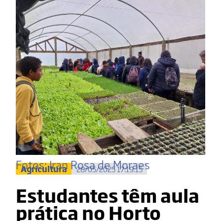
Fotos: Iran Rosa de Moraes
Agricultura
28/05/2025 17:19:15
Estudantes têm aula
prática no Horto