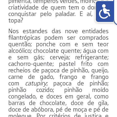
pimenta, temperos verdes, molhos e a
criatividade de quem tem o dom de
conquistar pelo paladar. E aí, você
topa?
Nos estandes das nove entidades
filantrópicas podem ser comprados
quentão; ponche com e sem teor
alcoólico; chocolate quente; água com
e sem gás; cerveja; refrigerante;
cachorro-quente; pastel frito com
recheios de paçoca de pinhão, queijo,
carne de gado, frango e frango
com
catupiry
; paçoca de pinhão;
pinhão cozido; pinhão moído
congelado, e doces em geral, como
barras de chocolate, doce de gila,
doce de abóbora, pé de moça e pé de
moleque. Por critérios de justiça e