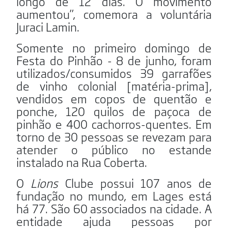
longo de 12 dias. O movimento
aumentou”, comemora a voluntária
Juraci Lamin.
Somente no primeiro domingo de
Festa do Pinhão - 8 de junho, foram
utilizados/consumidos 39 garrafões
de vinho colonial [matéria-prima],
vendidos em copos de quentão e
ponche, 120 quilos de paçoca de
pinhão e 400 cachorros-quentes. Em
torno de 30 pessoas se revezam para
atender o público no estande
instalado na Rua Coberta.
O
Lions
Clube possui 107 anos de
fundação no mundo, em Lages está
há 77. São 60 associados na cidade. A
entidade ajuda pessoas por