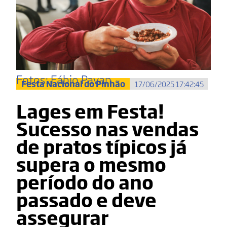
Fotos: Fábio Pavan
Festa Nacional do Pinhão
17/06/2025 17:42:45
Lages em Festa!
Sucesso nas vendas
de pratos típicos já
supera o mesmo
período do ano
passado e deve
assegurar