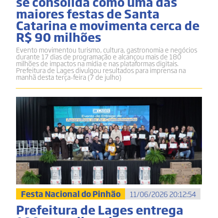
se consolida como uma das
maiores festas de Santa
Catarina e movimenta cerca de
R$ 90 milhões
Evento movimentou turismo, cultura, gastronomia e negócios
durante 17 dias de programação e alcançou mais de 180
milhões de impactos na mídia e nas plataformas digitais.
Prefeitura de Lages divulgou resultados para imprensa na
manhã desta terça-feira (7 de julho)
Festa Nacional do Pinhão
11/06/2026 20:12:54
Prefeitura de Lages entrega