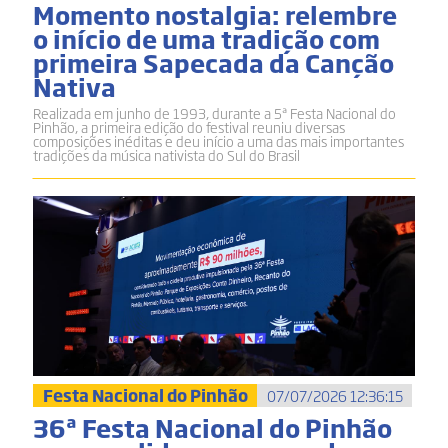
Momento nostalgia: relembre
o início de uma tradição com
primeira Sapecada da Canção
Nativa
Realizada em junho de 1993, durante a 5ª Festa Nacional do
Pinhão, a primeira edição do festival reuniu diversas
composições inéditas e deu início a uma das mais importantes
tradições da música nativista do Sul do Brasil
Festa Nacional do Pinhão
07/07/2026 12:36:15
36ª Festa Nacional do Pinhão