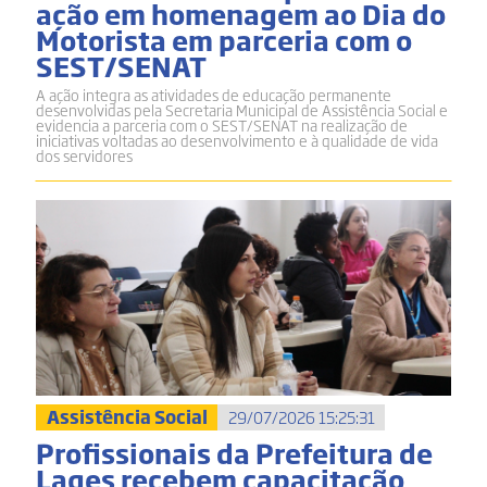
ação em homenagem ao Dia do
Motorista em parceria com o
SEST/SENAT
A ação integra as atividades de educação permanente
desenvolvidas pela Secretaria Municipal de Assistência Social e
evidencia a parceria com o SEST/SENAT na realização de
iniciativas voltadas ao desenvolvimento e à qualidade de vida
dos servidores
Assistência Social
29/07/2026 15:25:31
Profissionais da Prefeitura de
Lages recebem capacitação