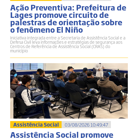
Ação Preventiva: Prefeitura de
Lages promove circuito de
palestras de orientação sobre
o fenômeno El Niño
Iniciativa integrada entre a Secretaria de Assistência Social e a
Defesa Civil leva informações e estratégias de segurança aos
Centros de Referência de Assistência Social (CRAS) do
município
Assistência Social
03/08/2026 10:49:47
Assistência Social promove