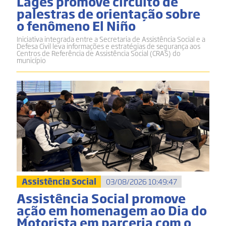
Lages promove circuito de
palestras de orientação sobre
o fenômeno El Niño
Iniciativa integrada entre a Secretaria de Assistência Social e a
Defesa Civil leva informações e estratégias de segurança aos
Centros de Referência de Assistência Social (CRAS) do
município
Assistência Social
03/08/2026 10:49:47
Assistência Social promove
ação em homenagem ao Dia do
Motorista em parceria com o