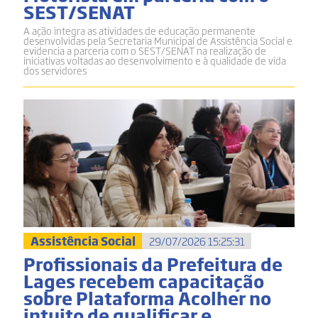
SEST/SENAT
A ação integra as atividades de educação permanente
desenvolvidas pela Secretaria Municipal de Assistência Social e
evidencia a parceria com o SEST/SENAT na realização de
iniciativas voltadas ao desenvolvimento e à qualidade de vida
dos servidores
Assistência Social
29/07/2026 15:25:31
Profissionais da Prefeitura de
Lages recebem capacitação
sobre Plataforma Acolher no
intuito de qualificar e