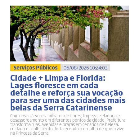
Serviços Públicos
06/08/2026 10:24:03
Cidade + Limpa e Florida:
Lages floresce em cada
detalhe e reforça sua vocação
para ser uma das cidades mais
belas da Serra Catarinense
Com novas árvores, milhares de flores, limpeza, zeladoria e
desassoreamento em diferentes pontos da cidade, Prefeitura
transforma ruas, avenidas e praças em cenários de beleza,
cuidado e acolhimento, fortalecendo o orgulho de quem vive
na Princesa da Serra