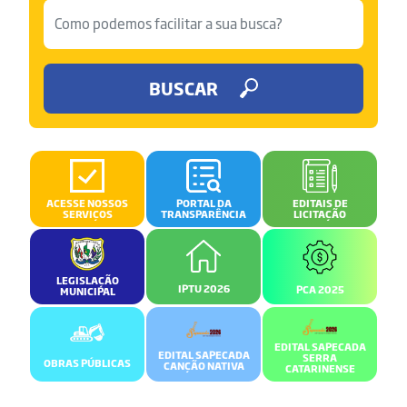
BUSCAR
ACESSE NOSSOS
PORTAL DA
EDITAIS DE
SERVIÇOS
TRANSPARÊNCIA
LICITAÇÃO
LEGISLAÇÃO
IPTU 2026
PCA 2025
MUNICIPAL
EDITAL SAPECADA
EDITAL SAPECADA
SERRA
OBRAS PÚBLICAS
CANÇÃO NATIVA
CATARINENSE