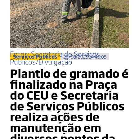
Fotos: Secretaria de Serviços
Serviços Públicos
28/08/2025 14:49:05
Públicos/Divulgação
Plantio de gramado é
finalizado na Praça
do CEU e Secretaria
de Serviços Públicos
realiza ações de
manutenção em
diversos pontos da