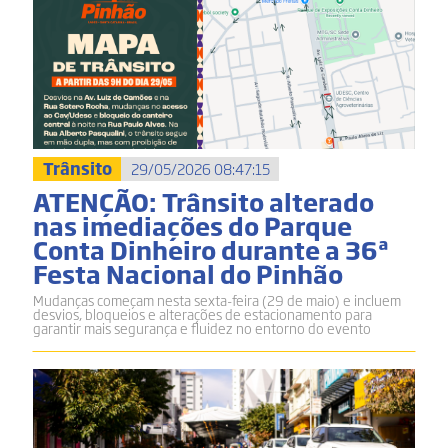
Trânsito
29/05/2026 08:47:15
ATENÇÃO: Trânsito alterado
nas imediações do Parque
Conta Dinheiro durante a 36ª
Festa Nacional do Pinhão
Mudanças começam nesta sexta-feira (29 de maio) e incluem
desvios, bloqueios e alterações de estacionamento para
garantir mais segurança e fluidez no entorno do evento