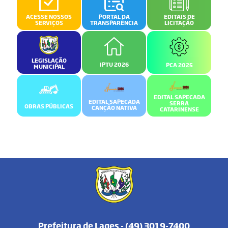
ACESSE NOSSOS
PORTAL DA
EDITAIS DE
SERVIÇOS
TRANSPARÊNCIA
LICITAÇÃO
LEGISLAÇÃO
IPTU 2026
PCA 2025
MUNICIPAL
EDITAL SAPECADA
EDITAL SAPECADA
SERRA
OBRAS PÚBLICAS
CANÇÃO NATIVA
CATARINENSE
Prefeitura de Lages - (49) 3019-7400