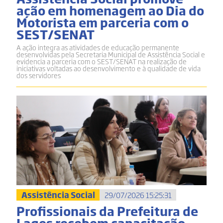
ação em homenagem ao Dia do
Motorista em parceria com o
SEST/SENAT
A ação integra as atividades de educação permanente
desenvolvidas pela Secretaria Municipal de Assistência Social e
evidencia a parceria com o SEST/SENAT na realização de
iniciativas voltadas ao desenvolvimento e à qualidade de vida
dos servidores
Assistência Social
29/07/2026 15:25:31
Profissionais da Prefeitura de
Lages recebem capacitação