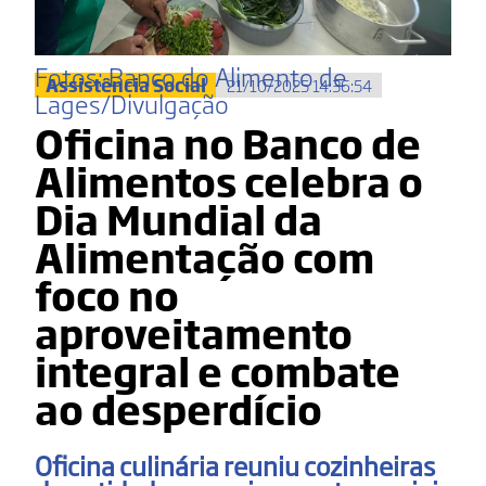
Fotos: Banco do Alimento de
Assistência Social
21/10/2025 14:36:54
Lages/Divulgação
Oficina no Banco de
Alimentos celebra o
Dia Mundial da
Alimentação com
foco no
aproveitamento
integral e combate
ao desperdício
Oficina culinária reuniu cozinheiras