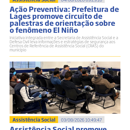
Ação Preventiva: Prefeitura de
Lages promove circuito de
palestras de orientação sobre
o fenômeno El Niño
Iniciativa integrada entre a Secretaria de Assistência Social e a
Defesa Civil leva informações e estratégias de segurança aos
Centros de Referência de Assistência Social (CRAS) do
município
Assistência Social
03/08/2026 10:49:47
Assistência Social promove