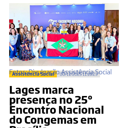
Fotos: Divulgação Assistência Social
Assistência Social
06/11/2025 11:18:23
Lages marca
presença no 25º
Encontro Nacional
do Congemas em