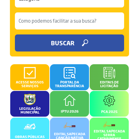
BUSCAR
ACESSE NOSSOS
PORTAL DA
EDITAIS DE
SERVIÇOS
TRANSPARÊNCIA
LICITAÇÃO
LEGISLAÇÃO
IPTU 2026
PCA 2025
MUNICIPAL
EDITAL SAPECADA
EDITAL SAPECADA
SERRA
OBRAS PÚBLICAS
CANÇÃO NATIVA
CATARINENSE