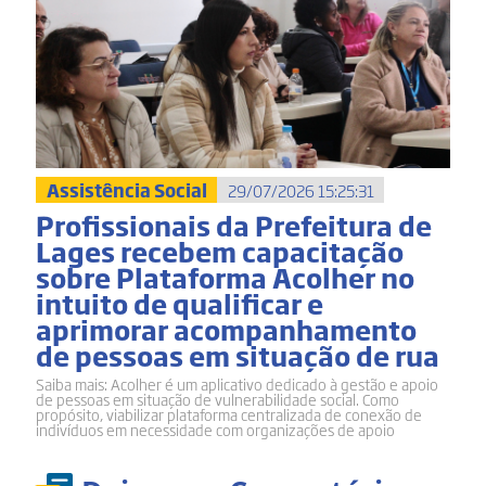
Assistência Social
29/07/2026 15:25:31
Profissionais da Prefeitura de
Lages recebem capacitação
sobre Plataforma Acolher no
intuito de qualificar e
aprimorar acompanhamento
de pessoas em situação de rua
Saiba mais: Acolher é um aplicativo dedicado à gestão e apoio
de pessoas em situação de vulnerabilidade social. Como
propósito, viabilizar plataforma centralizada de conexão de
indivíduos em necessidade com organizações de apoio