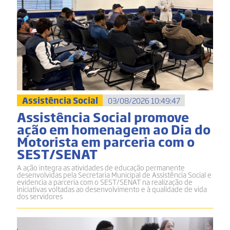
Assistência Social
03/08/2026 10:49:47
Assistência Social promove
ação em homenagem ao Dia do
Motorista em parceria com o
SEST/SENAT
A ação integra as atividades de educação permanente
desenvolvidas pela Secretaria Municipal de Assistência Social e
evidencia a parceria com o SEST/SENAT na realização de
iniciativas voltadas ao desenvolvimento e à qualidade de vida
dos servidores