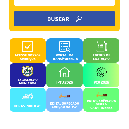
BUSCAR
ACESSE NOSSOS
PORTAL DA
EDITAIS DE
SERVIÇOS
TRANSPARÊNCIA
LICITAÇÃO
LEGISLAÇÃO
IPTU 2026
PCA 2025
MUNICIPAL
EDITAL SAPECADA
EDITAL SAPECADA
SERRA
OBRAS PÚBLICAS
CANÇÃO NATIVA
CATARINENSE