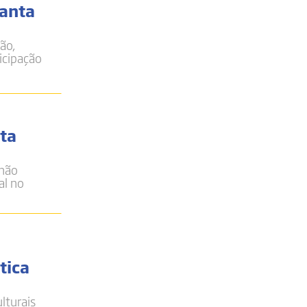
Santa
ão,
icipação
lta
 não
al no
tica
lturais