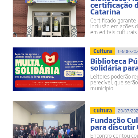
certificação 
Catarina
Certificado garante 
inclusão em ações d
em editais culturais
Cultura
03/08/202
Biblioteca P
solidária par
Leitores poderão re
perecível, que serão
município
Cultura
29/07/202
Fundação Cul
para discutir
Encontro contou co