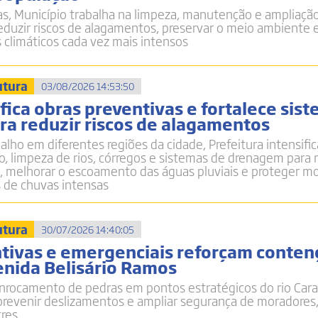
s, Município trabalha na limpeza, manutenção e ampliaçã
duzir riscos de alagamentos, preservar o meio ambiente e
 climáticos cada vez mais intensos
utura
03/08/2026 14:53:50
fica obras preventivas e fortalece sis
a reduzir riscos de alagamentos
lho em diferentes regiões da cidade, Prefeitura intensific
 limpeza de rios, córregos e sistemas de drenagem para r
, melhorar o escoamento das águas pluviais e proteger m
 de chuvas intensas
utura
30/07/2026 14:40:05
tivas e emergenciais reforçam conten
enida Belisário Ramos
nrocamento de pedras em pontos estratégicos do rio Car
, prevenir deslizamentos e ampliar segurança de moradores
tres