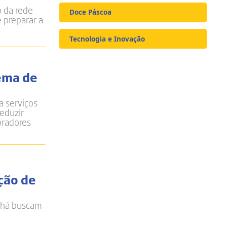
o da rede
Doce Páscoa
 preparar a
Tecnologia e Inovação
tema de
a serviços
eduzir
oradores
ção de
ahá buscam
,