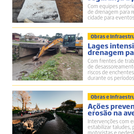
Com equipes própria
de drenagem para re
cidade para eventos
Obras e Infraestr
Lages intensi
drenagem par
Com frentes de traba
de desassoreamento,
riscos de enchentes
durante os períodos
Obras e Infraestr
Ações preven
erosão na av
Intervenções com e
estabilizar taludes
motoristas e pedes