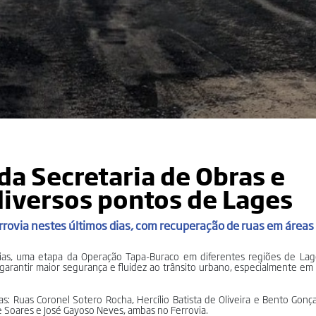
a Secretaria de Obras e
diversos pontos de Lages
errovia nestes últimos dias, com recuperação de ruas em áreas
s dias, uma etapa da Operação Tapa-Buraco em diferentes regiões de Lag
arantir maior segurança e fluidez ao trânsito urbano, especialmente em
: Ruas Coronel Sotero Rocha, Hercílio Batista de Oliveira e Bento Gonça
nte Soares e José Gayoso Neves, ambas no Ferrovia.