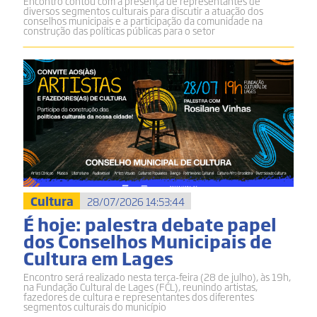
Encontro contou com a presença de representantes de
diversos segmentos culturais para discutir a atuação dos
conselhos municipais e a participação da comunidade na
construção das políticas públicas para o setor
Cultura
28/07/2026 14:53:44
É hoje: palestra debate papel
dos Conselhos Municipais de
Cultura em Lages
Encontro será realizado nesta terça-feira (28 de julho), às 19h,
na Fundação Cultural de Lages (FCL), reunindo artistas,
fazedores de cultura e representantes dos diferentes
segmentos culturais do município