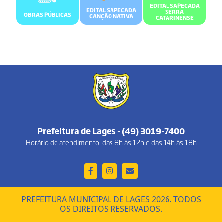
EDITAL SAPECADA
EDITAL SAPECADA
SERRA
OBRAS PÚBLICAS
CANÇÃO NATIVA
CATARINENSE
Prefeitura de Lages - (49) 3019-7400
Horário de atendimento: das 8h às 12h e das 14h às 18h
PREFEITURA MUNICIPAL DE LAGES 2026. TODOS
OS DIREITOS RESERVADOS.