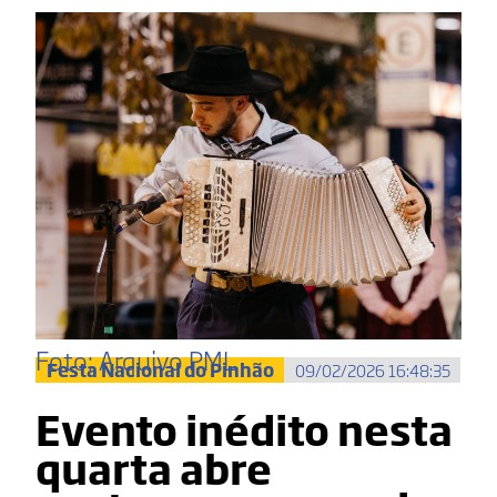
Foto: Arquivo PML
Festa Nacional do Pinhão
09/02/2026 16:48:35
Evento inédito nesta
quarta abre