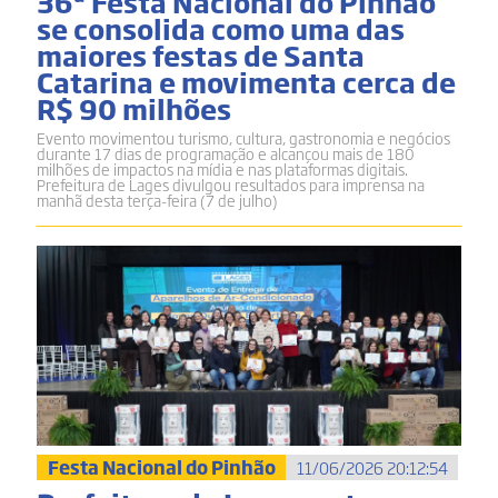
36ª Festa Nacional do Pinhão
se consolida como uma das
maiores festas de Santa
Catarina e movimenta cerca de
R$ 90 milhões
Evento movimentou turismo, cultura, gastronomia e negócios
durante 17 dias de programação e alcançou mais de 180
milhões de impactos na mídia e nas plataformas digitais.
Prefeitura de Lages divulgou resultados para imprensa na
manhã desta terça-feira (7 de julho)
Festa Nacional do Pinhão
11/06/2026 20:12:54