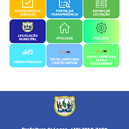
ACESSE NOSSOS
PORTAL DA
EDITAIS DE
SERVIÇOS
TRANSPARÊNCIA
LICITAÇÃO
LEGISLAÇÃO
IPTU 2026
PCA 2025
MUNICIPAL
EDITAL SAPECADA
EDITAL SAPECADA
SERRA
OBRAS PÚBLICAS
CANÇÃO NATIVA
CATARINENSE