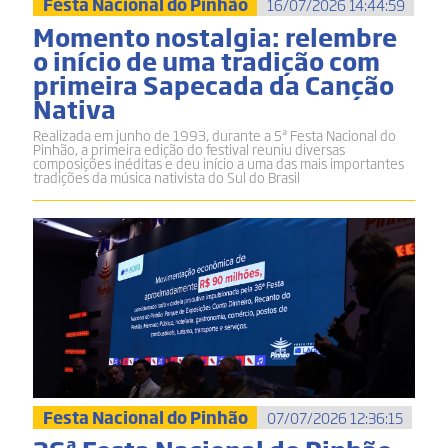
Festa Nacional do Pinhão
16/07/2026 14:44:59
Momento nostalgia: relembre
o início de uma tradição com
primeira Sapecada da Canção
Nativa
Realizada em junho de 1993, durante a 5ª Festa Nacional do
Pinhão, a primeira edição do festival reuniu diversas
composições inéditas e deu início a uma das mais importantes
tradições da música nativista do Sul do Brasil
Festa Nacional do Pinhão
07/07/2026 12:36:15