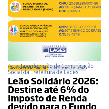
Arte: Coordenação de Comunicação
Assistência Social
18/03/2026 11:18:34
Social da Prefeitura de Lages
Leão Solidário 2026:
Destine até 6% do
Imposto de Renda
devido para o Fundo