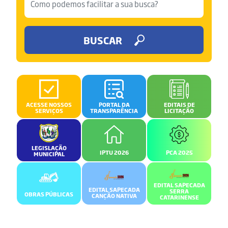
BUSCAR
ACESSE NOSSOS
PORTAL DA
EDITAIS DE
SERVIÇOS
TRANSPARÊNCIA
LICITAÇÃO
LEGISLAÇÃO
IPTU 2026
PCA 2025
MUNICIPAL
EDITAL SAPECADA
EDITAL SAPECADA
SERRA
OBRAS PÚBLICAS
CANÇÃO NATIVA
CATARINENSE