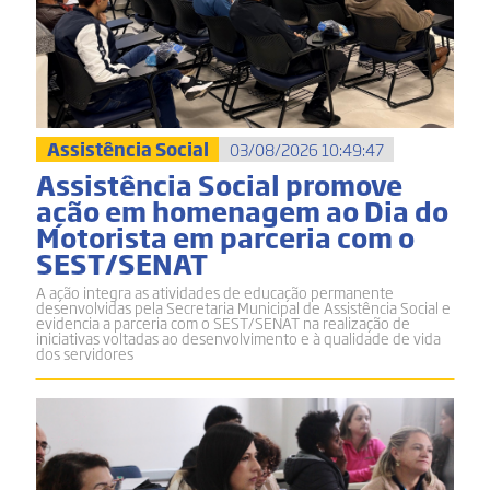
Assistência Social
03/08/2026 10:49:47
Assistência Social promove
ação em homenagem ao Dia do
Motorista em parceria com o
SEST/SENAT
A ação integra as atividades de educação permanente
desenvolvidas pela Secretaria Municipal de Assistência Social e
evidencia a parceria com o SEST/SENAT na realização de
iniciativas voltadas ao desenvolvimento e à qualidade de vida
dos servidores