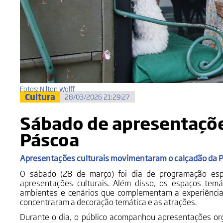
Fotos: Nilton Wolff
Cultura
28/03/2026 21:29:27
Sábado de apresentaçõ
Páscoa
Apresentações culturais movimentaram o calçadão da Pr
O sábado (28 de março) foi dia de programação es
apresentações culturais.
Além disso, os espaços tem
ambientes e cenários que complementam a experiência 
concentraram a decoração temática e as atrações.
Durante o dia, o público acompanhou apresentações org