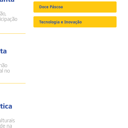
Doce Páscoa
ão,
icipação
Tecnologia e Inovação
lta
 não
al no
tica
lturais
ade na