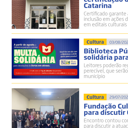
Catarina
Certificado garante 
inclusão em ações d
em editais culturais
Cultura
03/08/202
Biblioteca P
solidária par
Leitores poderão re
perecível, que serão
município
Cultura
29/07/202
Fundação Cul
para discutir
Encontro contou co
para discutir a atu