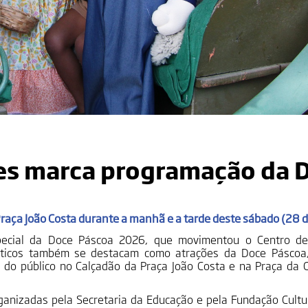
es marca programação da 
aça João Costa durante a manhã e a tarde deste sábado (28 
pecial da Doce Páscoa 2026, que movimentou o Centro d
áticos também se destacam como atrações da Doce Páscoa,
do público no Calçadão da Praça João Costa e na Praça da C
anizadas pela Secretaria da Educação e pela Fundação Cultu