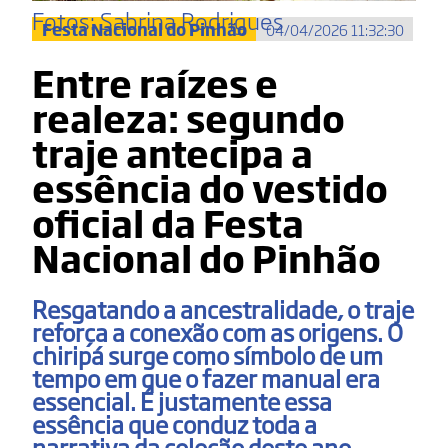
Fotos: Sabrina Rodrigues
Festa Nacional do Pinhão
04/04/2026 11:32:30
Entre raízes e
realeza: segundo
traje antecipa a
essência do vestido
oficial da Festa
Nacional do Pinhão
Resgatando a ancestralidade, o traje
reforça a conexão com as origens. O
chiripá surge como símbolo de um
tempo em que o fazer manual era
essencial. É justamente essa
essência que conduz toda a
narrativa da coleção deste ano