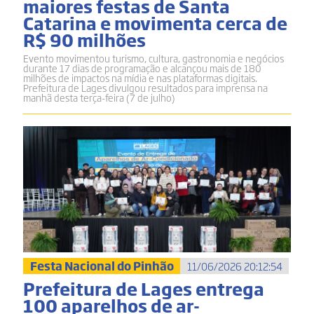
maiores festas de Santa
Catarina e movimenta cerca de
R$ 90 milhões
Evento movimentou turismo, cultura, gastronomia e negócios
durante 17 dias de programação e alcançou mais de 180
milhões de impactos na mídia e nas plataformas digitais.
Prefeitura de Lages divulgou resultados para imprensa na
manhã desta terça-feira (7 de julho)
Festa Nacional do Pinhão
11/06/2026 20:12:54
Prefeitura de Lages entrega
100 aparelhos de ar-