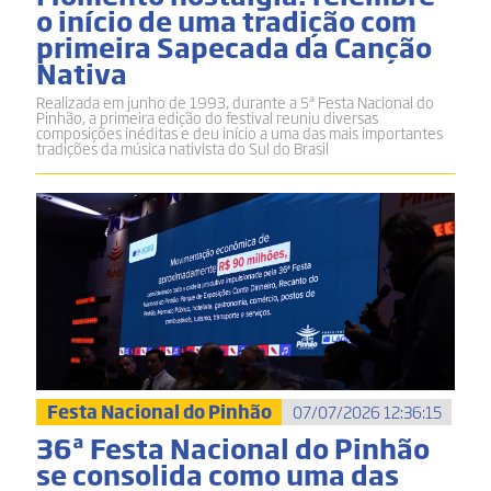
o início de uma tradição com
primeira Sapecada da Canção
Nativa
Realizada em junho de 1993, durante a 5ª Festa Nacional do
Pinhão, a primeira edição do festival reuniu diversas
composições inéditas e deu início a uma das mais importantes
tradições da música nativista do Sul do Brasil
Festa Nacional do Pinhão
07/07/2026 12:36:15
36ª Festa Nacional do Pinhão
se consolida como uma das