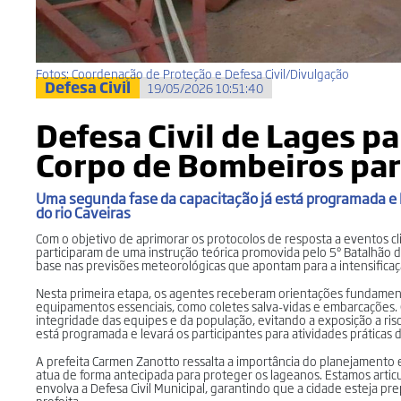
Fotos: Coordenação de Proteção e Defesa Civil/Divulgação
Defesa Civil
19/05/2026 10:51:40
Defesa Civil de Lages pa
Corpo de Bombeiros par
Uma segunda fase da capacitação já está programada e l
do rio Caveiras
Com o objetivo de aprimorar os protocolos de resposta a eventos c
participaram de uma instrução teórica promovida pelo 5º Batalhão do
base nas previsões meteorológicas que apontam para a intensific
Nesta primeira etapa, os agentes receberam orientações fundamen
equipamentos essenciais, como coletes salva-vidas e embarcações. O
integridade das equipes e da população, evitando a exposição a ris
está programada e levará os participantes para atividades práticas
A prefeita Carmen Zanotto ressalta a importância do planejamento e
atua de forma antecipada para proteger os lageanos. Estamos arti
envolva a Defesa Civil Municipal, garantindo que a cidade esteja 
prefeita.