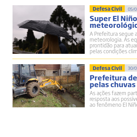
Defesa Civil
05/0
Super El Niñ
meteorológic
A Prefeitura segue 
meteorologia. As e
prontidão para atua
pelas condições cli
Defesa Civil
30/0
Prefeitura d
pelas chuvas 
As ações fazem par
resposta aos possív
ao fenômeno El Niñ