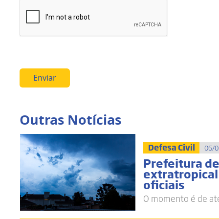
Enviar
Outras Notícias
Defesa Civil
06/0
Prefeitura d
extratropica
oficiais
O momento é de ate