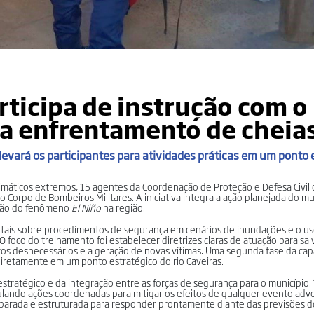
rticipa de instrução com o
a enfrentamento de cheia
evará os participantes para atividades práticas em um ponto 
limáticos extremos, 15 agentes da Coordenação de Proteção e Defesa Civil
 Corpo de Bombeiros Militares. A iniciativa integra a ação planejada do m
ação do fenômeno
El Niño
na região.
tais sobre procedimentos de segurança em cenários de inundações e o us
 foco do treinamento foi estabelecer diretrizes claras de atuação para sa
cos desnecessários e a geração de novas vítimas. Uma segunda fase da capa
 diretamente em um ponto estratégico do rio Caveiras.
stratégico e da integração entre as forças de segurança para o município.
culando ações coordenadas para mitigar os efeitos de qualquer evento adv
preparada e estruturada para responder prontamente diante das previsões 