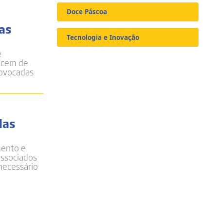
Doce Páscoa
as
Tecnologia e Inovação
e
necem de
rovocadas
das
mento e
associados
necessário