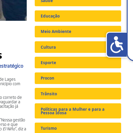
Saúde
Educação
Meio Ambiente
Cultura
s
Esporte
estratégico
Procon
 de Lages
unicípio com
Trânsito
o correto de
lvaguardar a
citação já
Políticas para a Mulher e para a
Pessoa Idosa
 “Nossa gestão
erso e que
do
El Niño
”, diz a
Turismo