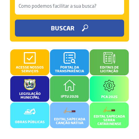
BUSCAR
ACESSE NOSSOS
PORTAL DA
EDITAIS DE
SERVIÇOS
TRANSPARÊNCIA
LICITAÇÃO
LEGISLAÇÃO
IPTU 2026
PCA 2025
MUNICIPAL
EDITAL SAPECADA
EDITAL SAPECADA
SERRA
OBRAS PÚBLICAS
CANÇÃO NATIVA
CATARINENSE