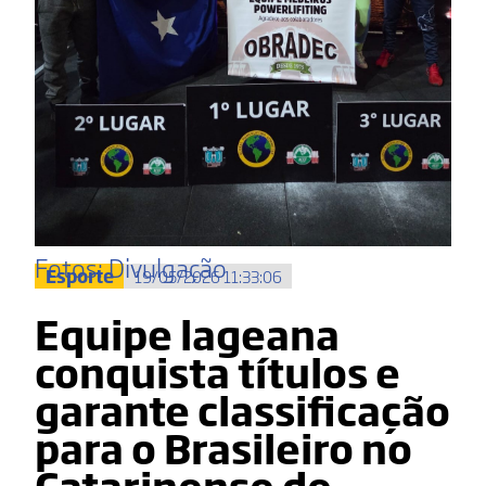
Fotos: Divulgação
Esporte
19/05/2026 11:33:06
Equipe lageana
conquista títulos e
garante classificação
para o Brasileiro no
Catarinense de