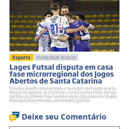
Esporte
05/08/2026 10:10:23
Lages Futsal disputa em casa
fase microrregional dos Jogos
Abertos de Santa Catarina
Primeiro desafio representado o município será nesta quarta-
feira (5 de agosto), às 21h30min, contra Correia Pinto; demais
partidas da primeira fase também serão disputadas no Ginásio
Municipal Jones Minosso, com entrada gratuita
Deixe seu Comentário