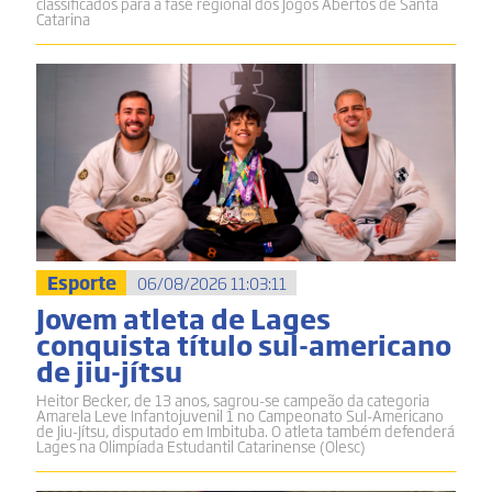
classificados para a fase regional dos Jogos Abertos de Santa
Catarina
Esporte
06/08/2026 11:03:11
Jovem atleta de Lages
conquista título sul-americano
de jiu-jítsu
Heitor Becker, de 13 anos, sagrou-se campeão da categoria
Amarela Leve Infantojuvenil 1 no Campeonato Sul-Americano
de Jiu-Jítsu, disputado em Imbituba. O atleta também defenderá
Lages na Olimpíada Estudantil Catarinense (Olesc)