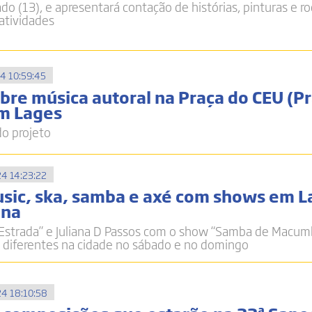
do (13), e apresentará contação de histórias, pinturas e r
atividades
4 10:59:45
bre música autoral na Praça do CEU (P
em Lages
do projeto
4 14:23:22
usic, ska, samba e axé com shows em L
ana
 Estrada” e Juliana D Passos com o show “Samba de Macum
s diferentes na cidade no sábado e no domingo
4 18:10:58