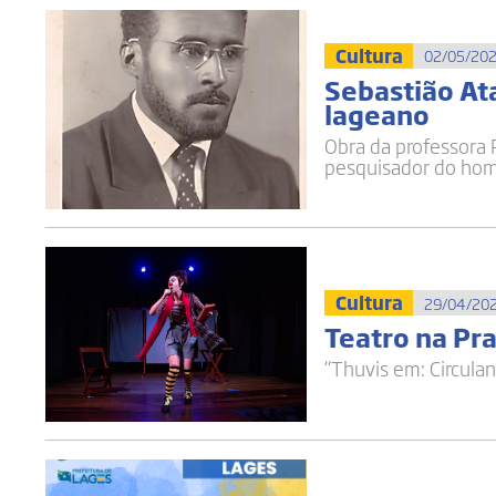
Cultura
02/05/202
Sebastião Ata
lageano
Obra da professora R
pesquisador do ho
Cultura
29/04/202
Teatro na Pra
“Thuvis em: Circula