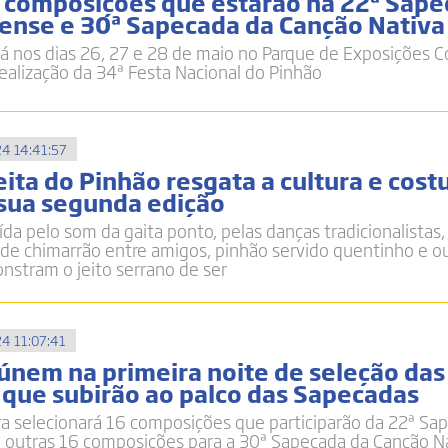
s composições que estarão na 22ª Sape
nense e 30ª Sapecada da Canção Nativa
rá nos dias 26, 27 e 28 de maio no Parque de Exposições 
realização da 34ª Festa Nacional do Pinhão
4 14:41:57
eita do Pinhão resgata a cultura e cos
sua segunda edição
ída pelo som da gaita ponto, pelas danças tradicionalistas,
de chimarrão entre amigos, pinhão servido quentinho e o
stram o jeito serrano de ser
4 11:07:41
eúnem na primeira noite de seleção das
que subirão ao palco das Sapecadas
a selecionará 16 composições que participarão da 22ª Sa
e outras 16 composições para a 30ª Sapecada da Canção Na