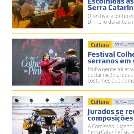
Escolhidas a
Serra Catari
O festival acontece
Dinheiro durante a 
Cultura
07/04/202
Festival Colh
serranos em 
Muita gente foi atra
declamações, rodas 
costumes que demon
Cultura
06/04/202
Jurados se r
composições 
A Comissão Julgador
Serra Catarinense, 