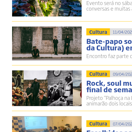
Evento será no sába
conversas e muitas 
Cultura
11/04/202
Bate-papo so
da Cultura) 
Encontro faz parte 
Cultura
09/04/202
Rock, soul m
final de sem
Projeto “Palhoça na
animarão dois locai
Cultura
07/04/202