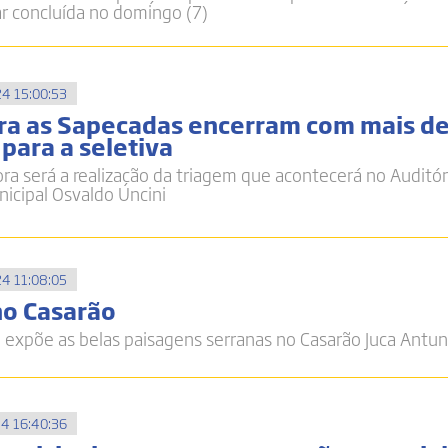
r concluída no domingo (7)
4 15:00:53
ara as Sapecadas encerram com mais d
para a seletiva
ra será a realização da triagem que acontecerá no Auditór
icipal Osvaldo Uncini
4 11:08:05
no Casarão
 expõe as belas paisagens serranas no Casarão Juca Antu
4 16:40:36