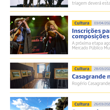
triagem deverá esta
Cultura
03/04/202
Inscrições p
composições 
A próxima etapa ago
Mercado Público Mun
Cultura
28/03/202
Casagrande 
Rogério Casagrande
Cultura
26/03/202