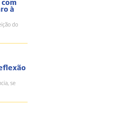
l com
ro à
eição do
eflexão
cia, se