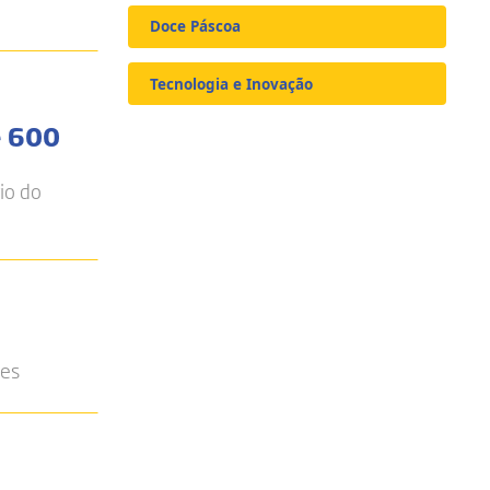
Doce Páscoa
Tecnologia e Inovação
e 600
io do
nes