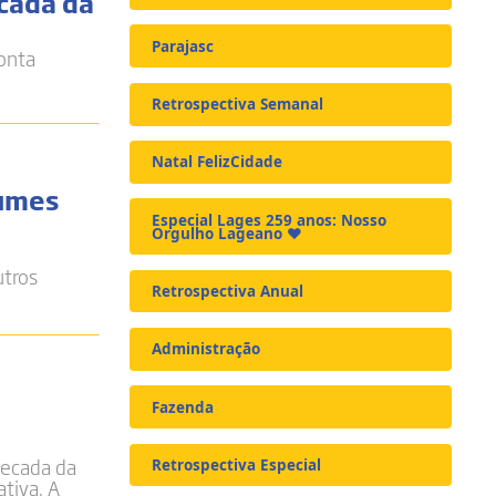
cada da
Parajasc
Conta
Retrospectiva Semanal
Natal FelizCidade
tumes
Especial Lages 259 anos: Nosso
Orgulho Lageano ❤️
utros
Retrospectiva Anual
Administração
Fazenda
pecada da
Retrospectiva Especial
tiva. A