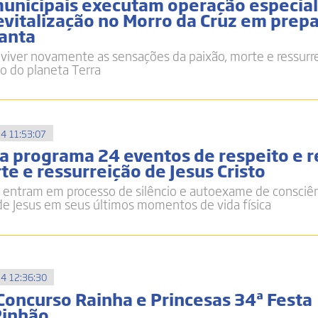
municipais executam operação especia
evitalização no Morro da Cruz em prepa
Santa
 viver novamente as sensações da paixão, morte e ressurr
ão do planeta Terra
4 11:53:07
 programa 24 eventos de respeito e r
te e ressurreição de Jesus Cristo
 entram em processo de silêncio e autoexame de consciên
 de Jesus em seus últimos momentos de vida física
4 12:36:30
 Concurso Rainha e Princesas 34ª Festa
Pinhão