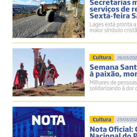
Secretarias 
serviços de r
Sexta-feira 
Lages está pronta a
maior símbolo crist
Cultura
26/03/202
Semana Santa
à paixão, mor
Milhares de pessoas
solidarizando à dor
Cultura
23/03/202
Nota Oficial:
Nacional do 