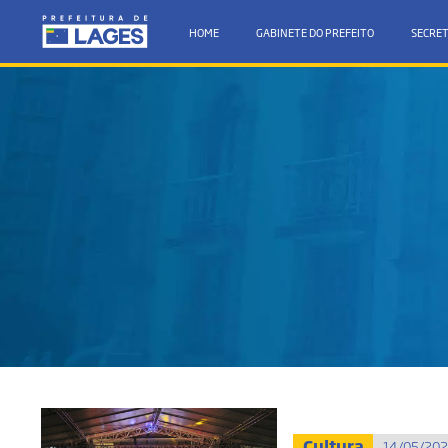
HOME
GABINETE DO PREFEITO
SECRET
Cultura
14/05/202