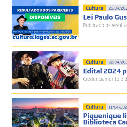
Cultura
26/04/202
Lei Paulo Gu
Publicado os result
Cultura
22/04/202
Edital 2024 p
Credenciamento é des
Cultura
11/04/202
Piquenique l
Biblioteca C