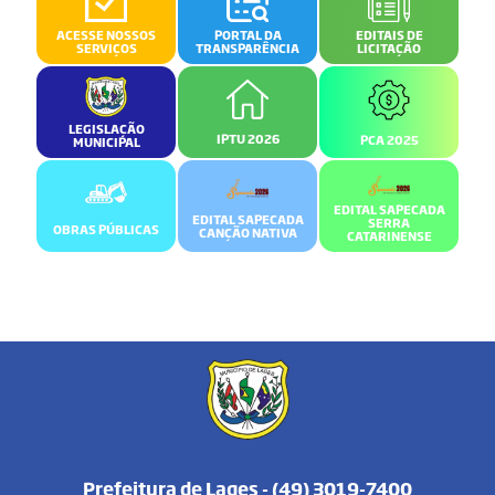
ACESSE NOSSOS
PORTAL DA
EDITAIS DE
SERVIÇOS
TRANSPARÊNCIA
LICITAÇÃO
LEGISLAÇÃO
IPTU 2026
PCA 2025
MUNICIPAL
EDITAL SAPECADA
EDITAL SAPECADA
SERRA
OBRAS PÚBLICAS
CANÇÃO NATIVA
CATARINENSE
Prefeitura de Lages - (49) 3019-7400