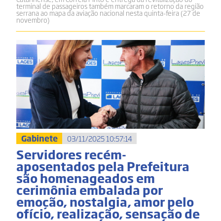
terminal de passageiros também marcaram o retorno da região
serrana ao mapa da aviação nacional nesta quinta-feira (27 de
novembro)
Gabinete
03/11/2025 10:57:14
Servidores recém-
aposentados pela Prefeitura
são homenageados em
cerimônia embalada por
emoção, nostalgia, amor pelo
ofício, realização, sensação de