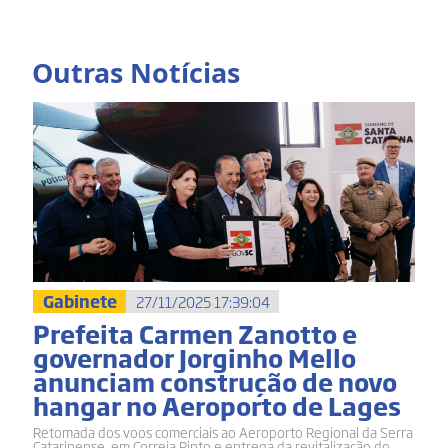
Outras Notícias
Gabinete
27/11/2025 17:39:04
Prefeita Carmen Zanotto e
governador Jorginho Mello
anunciam construção de novo
hangar no Aeroporto de Lages
Retomada dos voos comerciais ao Aeroporto Regional da Serra
Catarinense, em Correia Pinto e entrega da revitalização do