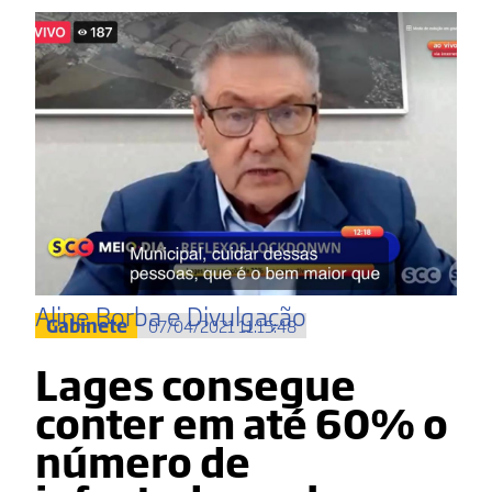
Aline Borba e Divulgação
Gabinete
07/04/2021 11:15:48
Lages consegue
conter em até 60% o
número de