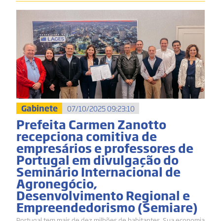
Gabinete
07/10/2025 09:23:10
Prefeita Carmen Zanotto
recepciona comitiva de
empresários e professores de
Portugal em divulgação do
Seminário Internacional de
Agronegócio,
Desenvolvimento Regional e
Empreendedorismo (Semiare)
Portugal tem mais de dez milhões de habitantes. Sua economia