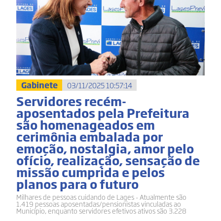
Gabinete
03/11/2025 10:57:14
Servidores recém-
aposentados pela Prefeitura
são homenageados em
cerimônia embalada por
emoção, nostalgia, amor pelo
ofício, realização, sensação de
missão cumprida e pelos
planos para o futuro
Milhares de pessoas cuidando de Lages - Atualmente são
1.419 pessoas aposentadas/pensionistas vinculadas ao
Município, enquanto servidores efetivos ativos são 3.228