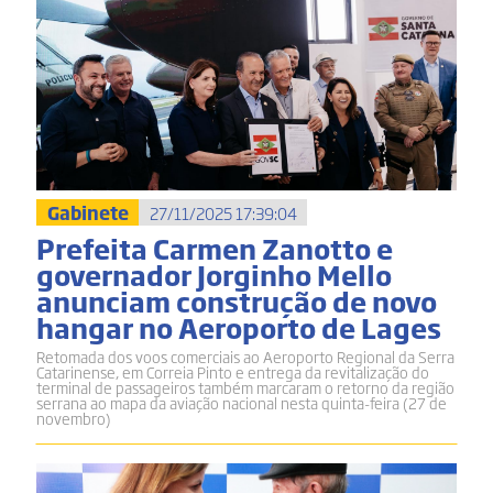
Gabinete
27/11/2025 17:39:04
Prefeita Carmen Zanotto e
governador Jorginho Mello
anunciam construção de novo
hangar no Aeroporto de Lages
Retomada dos voos comerciais ao Aeroporto Regional da Serra
Catarinense, em Correia Pinto e entrega da revitalização do
terminal de passageiros também marcaram o retorno da região
serrana ao mapa da aviação nacional nesta quinta-feira (27 de
novembro)