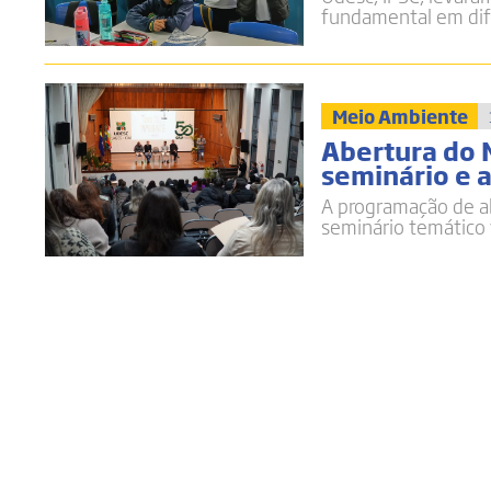
fundamental em dife
Meio Ambiente
Abertura do
seminário e 
A programação de a
seminário temático 