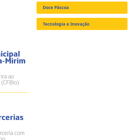
Doce Páscoa
Tecnologia e Inovação
icipal
a-Mirim
nra ao
 (CFBio)
rcerias
rceria com
ino