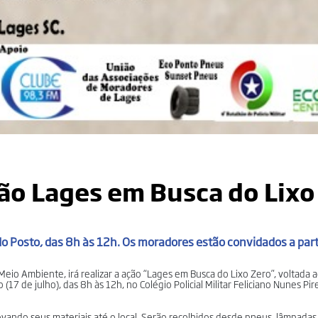
ação Lages em Busca do Lixo
o do Posto, das 8h às 12h. Os moradores estão convidados a part
 Meio Ambiente, irá realizar a ação “Lages em Busca do Lixo Zero”, voltada 
7 de julho), das 8h às 12h, no Colégio Policial Militar Feliciano Nunes Pire
vando seus materiais até o local. Serão recolhidos desde pneus, lâmpadas,