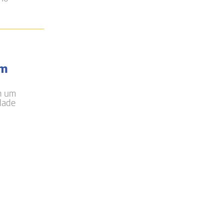
om
em um
idade