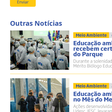
Enviar
Outras Notícias
Meio Ambiente
Educação amb
recebem cert
do Parque
Durante a solenidad
Mérito Biólogo Educ
Meio Ambiente
Educação ambi
no Mês do M
Ações desenvolvidas
Udesc, IFSC, levara