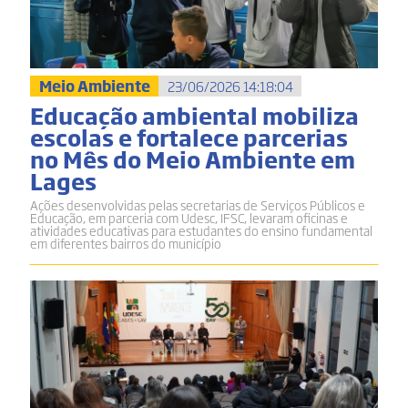
Meio Ambiente
23/06/2026 14:18:04
Educação ambiental mobiliza
escolas e fortalece parcerias
no Mês do Meio Ambiente em
Lages
Ações desenvolvidas pelas secretarias de Serviços Públicos e
Educação, em parceria com Udesc, IFSC, levaram oficinas e
atividades educativas para estudantes do ensino fundamental
em diferentes bairros do município