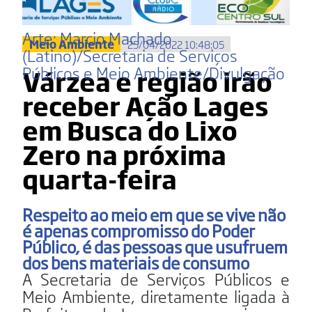
Arte: Marcio Machado
Meio Ambiente
25/04/2022 10:48:05
(Latino)/Secretaria de Serviços
Públicos e Meio Ambiente/Divulgação
Várzea e região irão
receber Ação Lages
em Busca do Lixo
Zero na próxima
quarta-feira
Respeito ao meio em que se vive não
é apenas compromisso do Poder
Público, é das pessoas que usufruem
dos bens materiais de consumo
A Secretaria de Serviços Públicos e
Meio Ambiente, diretamente ligada à