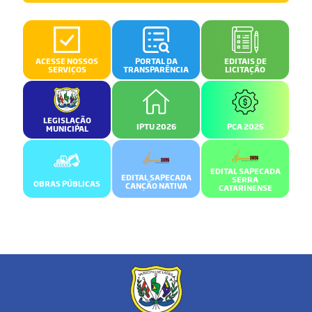
ACESSE NOSSOS
PORTAL DA
EDITAIS DE
SERVIÇOS
TRANSPARÊNCIA
LICITAÇÃO
LEGISLAÇÃO
IPTU 2026
PCA 2025
MUNICIPAL
EDITAL SAPECADA
EDITAL SAPECADA
SERRA
OBRAS PÚBLICAS
CANÇÃO NATIVA
CATARINENSE