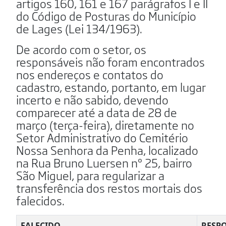
artigos 160, 161 e 167 parágrafos I e II
do Código de Posturas do Município
de Lages (Lei 134/1963).
De acordo com o setor, os
responsáveis não foram encontrados
nos endereços e contatos do
cadastro, estando, portanto, em lugar
incerto e não sabido, devendo
comparecer até a data de 28 de
março (terça-feira), diretamente no
Setor Administrativo do Cemitério
Nossa Senhora da Penha, localizado
na Rua Bruno Luersen nº 25, bairro
São Miguel, para regularizar a
transferência dos restos mortais dos
falecidos.
FALECIDO
RESP