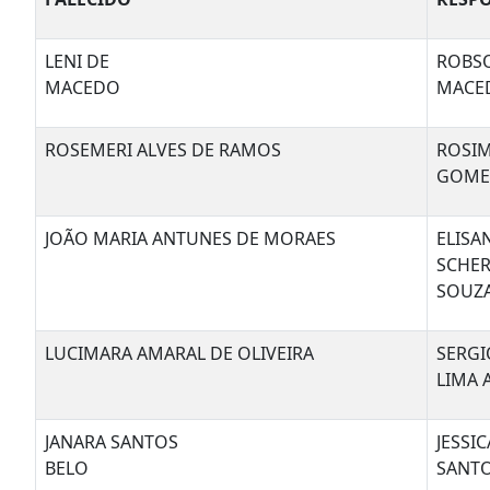
LENI DE
ROBS
MACEDO
MACE
ROSEMERI ALVES DE RAMOS
ROSI
GOME
JOÃO MARIA ANTUNES DE MORAES
ELISA
SCHE
SOUZ
LUCIMARA AMARAL DE OLIVEIRA
SERGI
LIMA 
JANARA SANTOS
JESSIC
BELO
SANTO