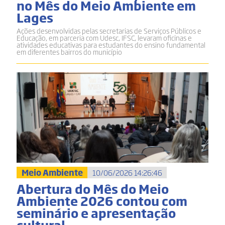
no Mês do Meio Ambiente em
Lages
Ações desenvolvidas pelas secretarias de Serviços Públicos e
Educação, em parceria com Udesc, IFSC, levaram oficinas e
atividades educativas para estudantes do ensino fundamental
em diferentes bairros do município
Meio Ambiente
10/06/2026 14:26:46
Abertura do Mês do Meio
Ambiente 2026 contou com
seminário e apresentação
cultural