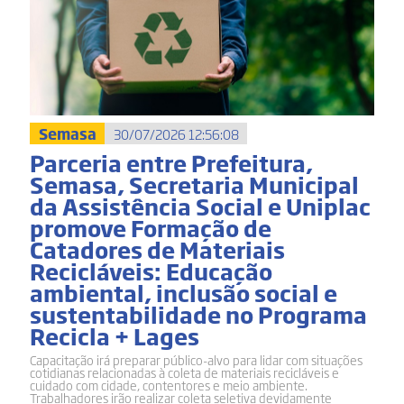
Semasa
30/07/2026 12:56:08
Parceria entre Prefeitura,
Semasa, Secretaria Municipal
da Assistência Social e Uniplac
promove Formação de
Catadores de Materiais
Recicláveis: Educação
ambiental, inclusão social e
sustentabilidade no Programa
Recicla + Lages
Capacitação irá preparar público-alvo para lidar com situações
cotidianas relacionadas à coleta de materiais recicláveis e
cuidado com cidade, contentores e meio ambiente.
Trabalhadores irão realizar coleta seletiva devidamente