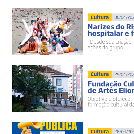
Cultura
30/04/202
Narizes do Ri
hospitalar e 
Desde sua criação, 
ações do grupo
Cultura
29/04/202
Fundação Cul
de Artes Eli
Objetivo é oferecer
formação cultural 
Cultura
28/04/202