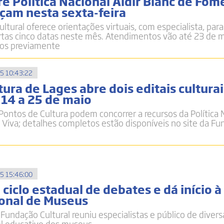
e Política Nacional Aldir Blanc de Fom
çam nesta sexta-feira
ltural oferece orientações virtuais, com especialista, par
ertas cinco datas neste mês. Atendimentos vão até 23 de 
os previamente
5 10:43:22
ura de Lages abre dois editais cultura
 14 a 25 de maio
 Pontos de Cultura podem concorrer a recursos da Política 
ra Viva; detalhes completos estão disponíveis no site da F
5 15:46:00
ciclo estadual de debates e dá início à
onal de Museus
Fundação Cultural reuniu especialistas e público de divers
el educativo dos museus