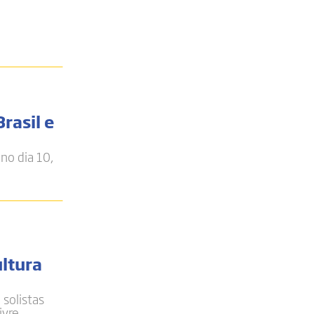
rasil e
 no dia 10,
ultura
 solistas
ivre