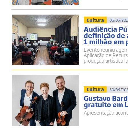
Cultura
06/05/202
Audiência Pú
definição de 
1 milhão em p
Evento reuniu agent
Aplicação de Recurs
produção artística l
Cultura
30/04/202
Gustavo Bard
gratuito em 
Apresentação aconte