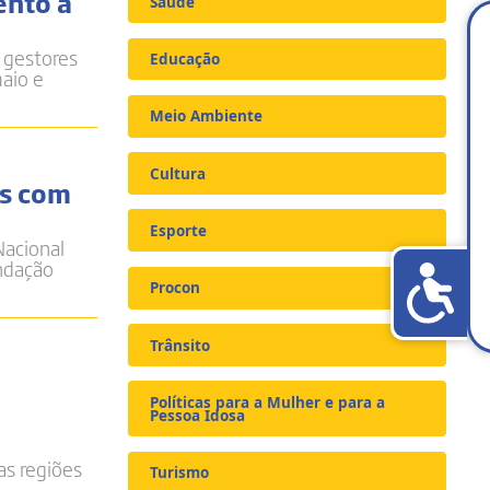
ento à
Saúde
a gestores
Educação
maio e
Meio Ambiente
Cultura
is com
Esporte
Nacional
undação
Procon
Trânsito
Políticas para a Mulher e para a
Pessoa Idosa
as regiões
Turismo