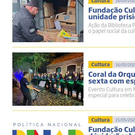
Cultura
16/05/202
Fundação Cult
unidade prisi
Ação da Biblioteca P
o papel social da cu
Cultura
16/05/202
Coral da Orq
sexta com es
Evento Cultura em M
especial para celebr
Cultura
15/05/202
Fundação Cult