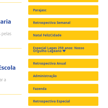
Parajasc
aria
Retrospectiva Semanal
s pelas
Natal FelizCidade
Especial Lages 259 anos: Nosso
Orgulho Lageano ❤️
Retrospectiva Anual
Escola
Administração
ar a
Fazenda
Retrospectiva Especial