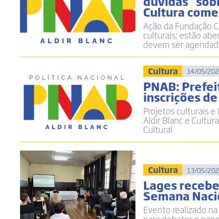
dúvidas” sobr
Cultura come
Ação da Fundação Cu
culturais; estão ab
devem ser agendad
Cultura
14/05/202
PNAB: Prefeit
inscrições de
Projetos culturais e
Aldir Blanc e Cultu
Cultural
Cultura
13/05/202
Lages recebe 
Semana Naci
Evento realizado na 
para debater o pap