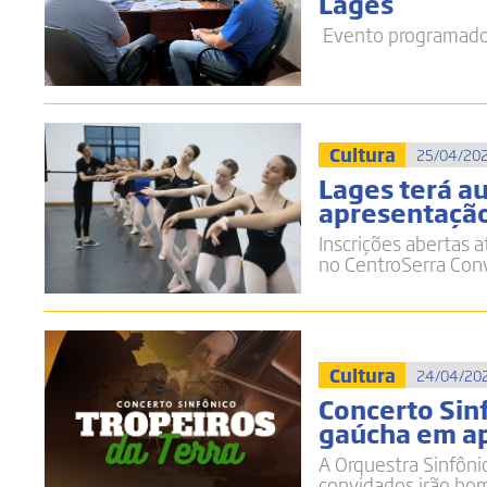
Lages
Evento programado 
Cultura
25/04/202
Lages terá au
apresentação
Inscrições abertas a
no CentroSerra Con
Cultura
24/04/202
Concerto Sinf
gaúcha em ap
A Orquestra Sinfôni
convidados irão hom