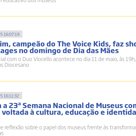
5 16:07:19
im, campeão do The Voice Kids, faz s
Lages no domingo de Dia das Mães
al com o Duo Viocello acontece no dia 11 de maio, às 19h,
us Diocesano
5 16:11:32
a a 23ª Semana Nacional de Museus co
voltada à cultura, educação e identid
e reflexão sobre o papel dos museus frente às transform
as