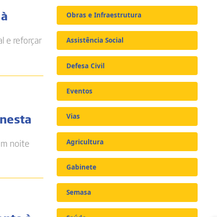
 à
Obras e Infraestrutura
l e reforçar
Assistência Social
Defesa Civil
Eventos
 nesta
Vias
em noite
Agricultura
Gabinete
Semasa