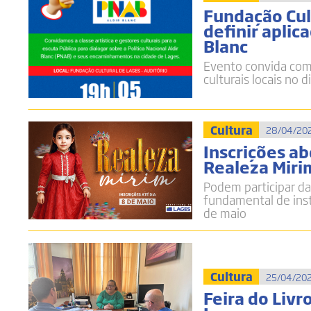
​Fundação Cu
definir aplic
Blanc​
Evento convida comu
culturais locais​ no 
Cultura
28/04/202
Inscrições ab
Realeza Miri
Podem participar da
fundamental de inst
de maio
Cultura
25/04/202
Feira do Liv