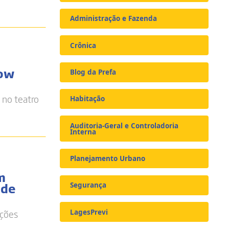
Administração e Fazenda
Crônica
how
Blog da Prefa
 no teatro
Habitação
Auditoria-Geral e Controladoria
Interna
Planejamento Urbano
m
ade
Segurança
ações
LagesPrevi