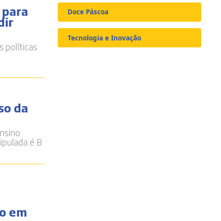
 para
Doce Páscoa
dir
Tecnologia e Inovação
 políticas
so da
ensino
ipulada é 8
no em