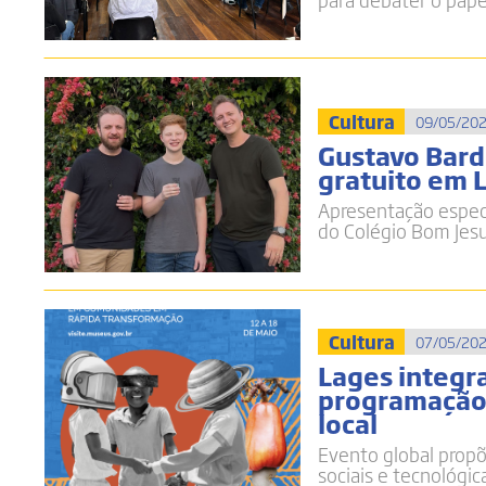
Cultura
09/05/202
Gustavo Bard
gratuito em 
Apresentação especi
do Colégio Bom Jes
Cultura
07/05/202
Lages integr
programação 
local
Evento global propõ
sociais e tecnológic