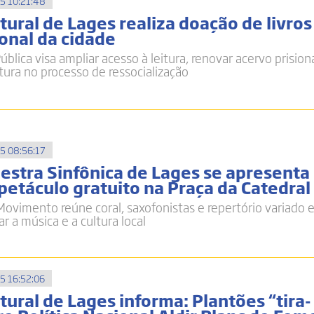
5 10:21:48
ural de Lages realiza doação de livros
onal da cidade
ública visa ampliar acesso à leitura, renovar acervo prisiona
ltura no processo de ressocialização
5 08:56:17
uestra Sinfônica de Lages se apresenta
petáculo gratuito na Praça da Catedral
ovimento reúne coral, saxofonistas e repertório variado 
ar a música e a cultura local
5 16:52:06
ural de Lages informa: Plantões “tira-