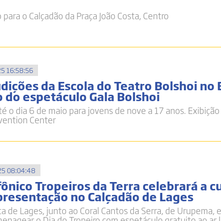
para o Calçadão da Praça João Costa, Centro
5 16:58:56
dições da Escola do Teatro Bolshoi no B
 do espetáculo Gala Bolshoi
té o dia 6 de maio para jovens de nove a 17 anos. Exibição
vention Center
5 08:04:48
ônico Tropeiros da Terra celebrará a c
resentação no Calçadão de Lages
ca de Lages, junto ao Coral Cantos da Serra, de Urupema, e
enagear o Dia do Tropeiro com espetáculo gratuito ao ar l